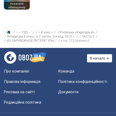
показати
обкладинку
✅ ГДЗ ✅
⚡ 8 клас ⚡
Російська література ✍
Литература 8 класс. в 2 частях. 9-е изд. 2010 г.
ЧАСТЬ 2
ИЗ ЗАРУБЕЖНОЙ ЛИТЕРАТУРЫ
к стр. 372 (Айвенго)
В начало
Про компанію
Команда
Правова інформація
Політика конфіденційності
Реклама на сайті
Документи
Редакційна політика