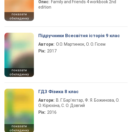
Опис:
Family and Friends 4 workbook 2nd
edition
показати
обкладинку
Підручники Всесвітня історія 9 клас
Автори:
О.О. Мартинюк, О. О. Гісем
Рік:
2017
показати
обкладинку
ГДЗ Фізика 8 клас
Автори:
В. Г. Бар’яхтар, Ф. Я. Божинова, О.
О. Кірюхіна, С. О. Довгий
Рік:
2016
показати
обкладинку