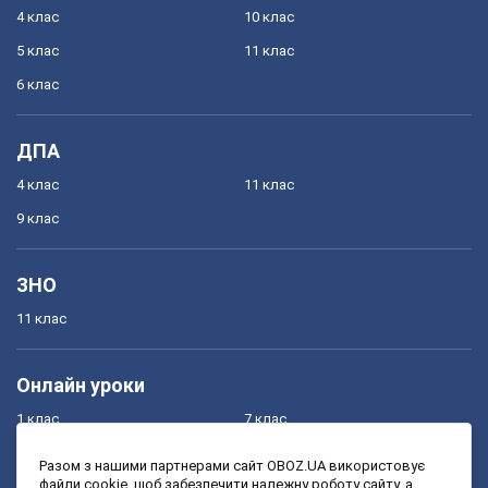
4 клас
10 клас
5 клас
11 клас
6 клас
ДПА
4 клас
11 клас
9 клас
ЗНО
11 клас
Онлайн уроки
1 клас
7 клас
2 клас
8 клас
Разом з нашими партнерами сайт OBOZ.UA використовує
файли cookie, щоб забезпечити належну роботу сайту, а
3 клас
9 клас