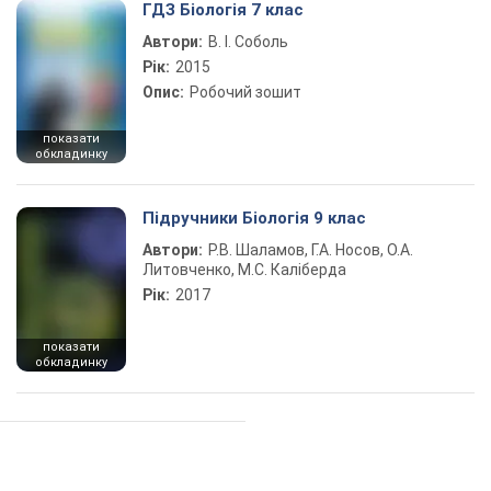
ГДЗ Біологія 7 клас
Автори:
В. І. Соболь
Рік:
2015
Опис:
Робочий зошит
показати
обкладинку
Підручники Біологія 9 клас
Автори:
Р.В. Шаламов, Г.А. Носов, О.А.
Литовченко, М.С. Каліберда
Рік:
2017
показати
обкладинку