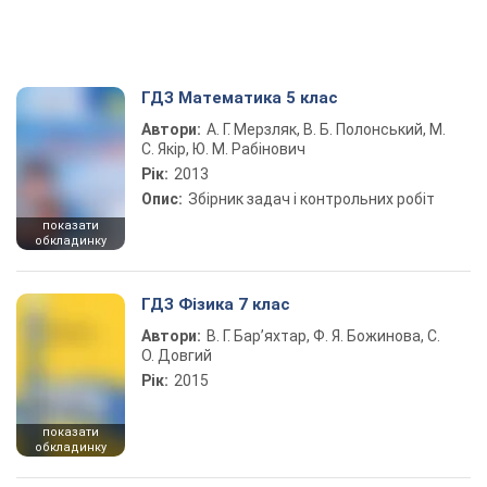
ГДЗ Математика 5 клас
Автори:
А. Г. Мерзляк, В. Б. Полонський, М.
С. Якір, Ю. М. Рабінович
Рік:
2013
Опис:
Збірник задач і контрольних робіт
показати
обкладинку
ГДЗ Фізика 7 клас
Автори:
В. Г. Бар’яхтар, Ф. Я. Божинова, С.
О. Довгий
Рік:
2015
показати
обкладинку