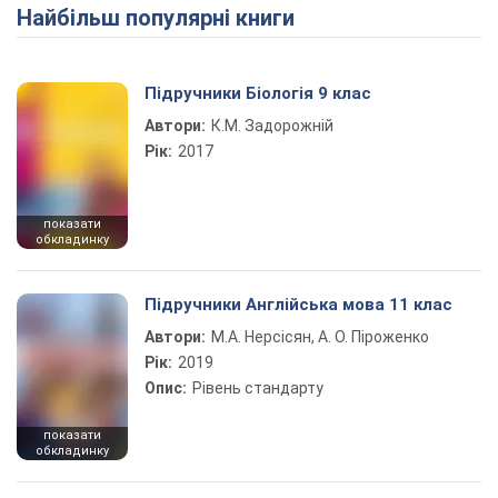
Найбільш популярні книги
Play Video
Підручники Біологія 9 клас
Автори:
К.М. Задорожній
Рік:
2017
показати
обкладинку
Підручники Англійська мова 11 клас
Автори:
М.А. Нерсісян, А. О. Піроженко
Рік:
2019
Опис:
Рівень стандарту
показати
обкладинку