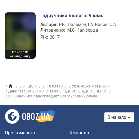
Підручники Біологія 9 клас
Автори:
Р.В. Шаламов, Г.А. Носов, О.А.
Литовченко, М.С. Каліберда
Рік:
2017
показати
обкладинку
✅ ГДЗ ✅
⚡ 8 клас ⚡
Українська мова ✍
Данилевська 2016
Тема 3. ОДНОСКЛАДНІ РЕЧЕННЯ
33. Синонімія односкладних і двоскладних речень
В начало
Про компанію
Команда