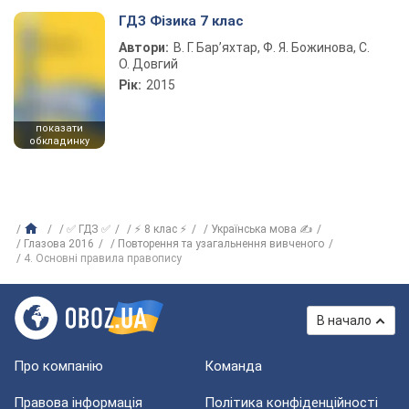
ГДЗ Фізика 7 клас
Автори:
В. Г. Бар’яхтар, Ф. Я. Божинова, С.
О. Довгий
Рік:
2015
показати
обкладинку
✅ ГДЗ ✅
⚡ 8 клас ⚡
Українська мова ✍
Глазова 2016
Повторення та узагальнення вивченого
4. Основні правила правопису
В начало
Про компанію
Команда
Правова інформація
Політика конфіденційності