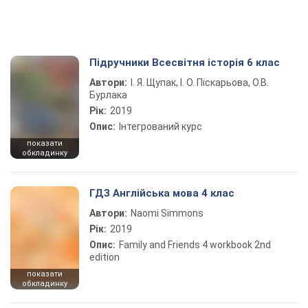
Підручники Всесвітня історія 6 клас
Автори:
І. Я. Щупак, І. О. Піскарьова, О.В.
Бурлака
Рік:
2019
Опис:
Інтегрований курс
показати
обкладинку
ГДЗ Англійська мова 4 клас
Автори:
Naomi Simmons
Рік:
2019
Опис:
Family and Friends 4 workbook 2nd
edition
показати
обкладинку