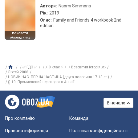
Автори:
Naomi Simmons
Рік:
2019
Опис:
Family and Friends 4 workbook 2nd
edition
показати
обкладинку
✅ ГДЗ ✅
⚡ 8 клас ⚡
Всесвітня історія ✍
Ліхтей 2008
НОВИЙ ЧАС. ПЕРША ЧАСТИНА (друга половина 17-18 ст.)
§ 19. Промисловий переворот в Англії
В начало
Про компанію
Команда
Правова інформація
Політика конфіденційності