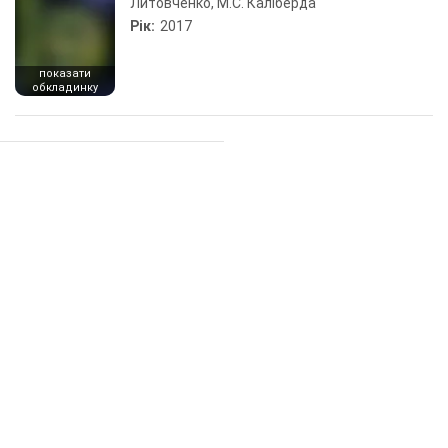
Литовченко, М.С. Каліберда
Рік:
2017
показати
обкладинку