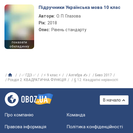
Підручники Українська мова 10 клас
Автори:
О. П. Глазова
Рік:
2018
Опис:
Рівень стандарту
показати
обкладинку
✅ ГДЗ ✅
⚡ 9 клас ⚡
Алгебра ✍
Бевз 2017
Розділ 2. КВАДРАТИЧНА ФУНКЦІЯ
§ 12. Квадратні нерівності
В начало
Про компанію
Команда
Правова інформація
Політика конфіденційності