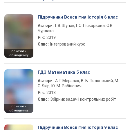
Підручники Всесвітня історія 6 клас
Автори:
І. Я. Щупак, І. О. Піскарьова, О.В.
Бурлака
Рік:
2019
Опис:
Інтегрований курс
показати
обкладинку
ГДЗ Математика 5 клас
Автори:
А. Г. Мерзляк, В. Б. Полонський, М.
С. Якір, Ю. М. Рабінович
Рік:
2013
Опис:
Збірник задач і контрольних робіт
показати
обкладинку
Підручники Всесвітня історія 9 клас