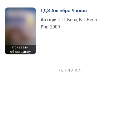
ГДЗ Алгебра 9 клас
Автори:
Г. П. Бевз, В. Г. Бевз
Рік:
2009
показати
обкладинку