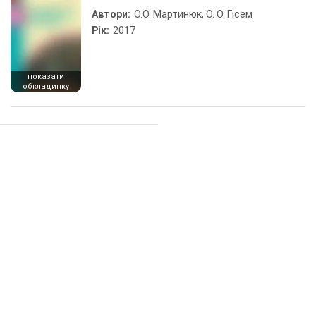
Автори:
О.О. Мартинюк, О. О. Гісем
Рік:
2017
показати
обкладинку