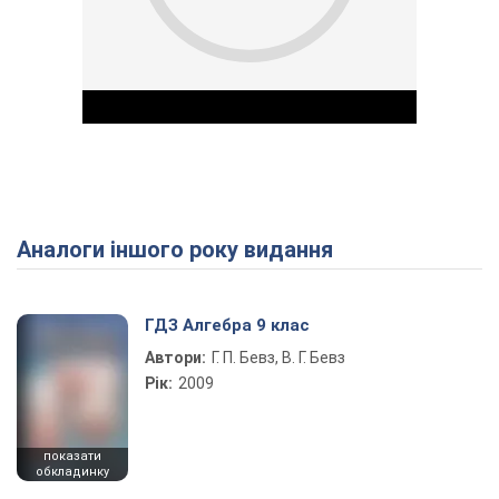
Аналоги іншого року видання
Play Video
ГДЗ Алгебра 9 клас
Автори:
Г. П. Бевз, В. Г. Бевз
Рік:
2009
показати
обкладинку