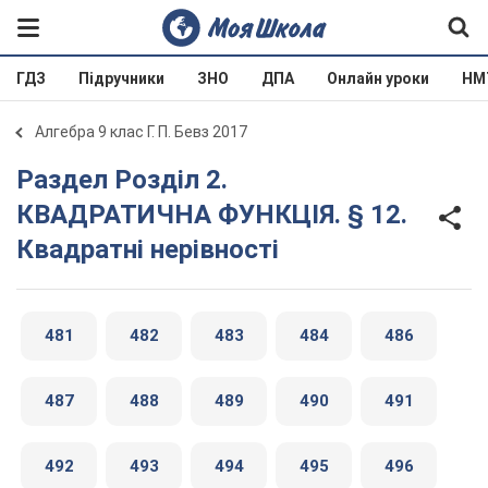
ГДЗ
Підручники
ЗНО
ДПА
Онлайн уроки
НМ
Алгебра 9 клас Г. П. Бевз 2017
Раздел Розділ 2.
КВАДРАТИЧНА ФУНКЦІЯ. § 12.
Квадратні нерівності
481
482
483
484
486
487
488
489
490
491
492
493
494
495
496