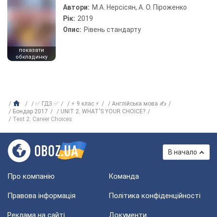
Автори:
М.А. Нерсісян, А. О. Піроженко
Рік:
2019
Опис:
Рівень стандарту
показати
обкладинку
✅ ГДЗ ✅
⚡ 9 клас ⚡
Англійська мова ✍
Бондар 2017
UNIT 2. WHAT'S YOUR CHOICE?
Test 2. Career Choices
В начало
Про компанію
Команда
Правова інформація
Політика конфіденційності
Реклама на сайті
Документи