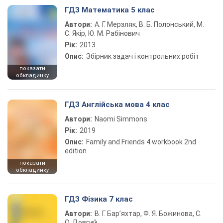
ГДЗ Математика 5 клас
Автори:
А. Г. Мерзляк, В. Б. Полонський, М.
С. Якір, Ю. М. Рабінович
Рік:
2013
Опис:
Збірник задач і контрольних робіт
показати
обкладинку
ГДЗ Англійська мова 4 клас
Автори:
Naomi Simmons
Рік:
2019
Опис:
Family and Friends 4 workbook 2nd
edition
показати
обкладинку
ГДЗ Фізика 7 клас
Автори:
В. Г. Бар’яхтар, Ф. Я. Божинова, С.
О. Довгий