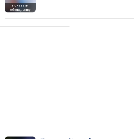
показати
обкладинку