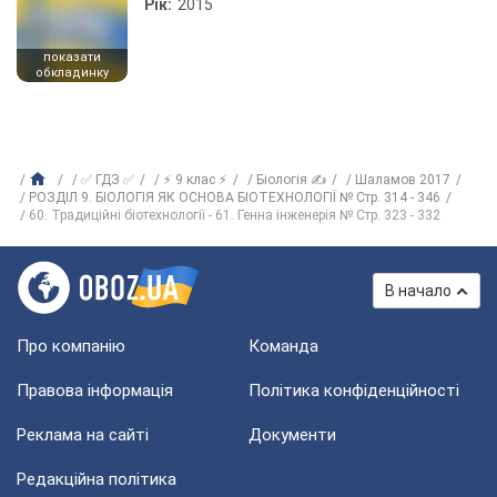
Рік:
2015
показати
обкладинку
✅ ГДЗ ✅
⚡ 9 клас ⚡
Біологія ✍
Шаламов 2017
РОЗДІЛ 9. БІОЛОГІЯ ЯК ОСНОВА БІОТЕХНОЛОГІЇ № Стр. 314 - 346
60. Традиційні біотехнології - 61. Генна інженерія № Стр. 323 - 332
В начало
Про компанію
Команда
Правова інформація
Політика конфіденційності
Реклама на сайті
Документи
Редакційна політика