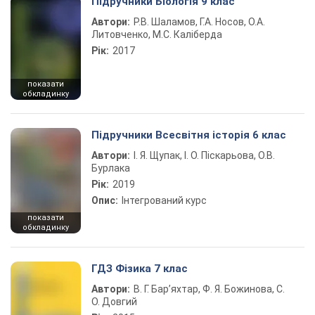
Підручники Біологія 9 клас
Автори:
Р.В. Шаламов, Г.А. Носов, О.А.
Литовченко, М.С. Каліберда
Рік:
2017
показати
обкладинку
Підручники Всесвітня історія 6 клас
Автори:
І. Я. Щупак, І. О. Піскарьова, О.В.
Бурлака
Рік:
2019
Опис:
Інтегрований курс
показати
обкладинку
ГДЗ Фізика 7 клас
Автори:
В. Г. Бар’яхтар, Ф. Я. Божинова, С.
О. Довгий