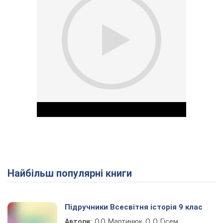
Найбільш популярні книги
Play Video
Підручники Всесвітня історія 9 клас
Автори:
О.О. Мартинюк, О. О. Гісем