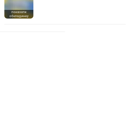
показати
обкладинку