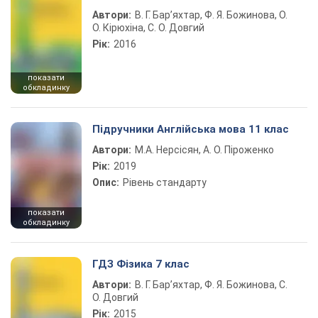
Автори:
В. Г. Бар’яхтар, Ф. Я. Божинова, О.
О. Кірюхіна, С. О. Довгий
Рік:
2016
показати
обкладинку
Підручники Англійська мова 11 клас
Автори:
М.А. Нерсісян, А. О. Піроженко
Рік:
2019
Опис:
Рівень стандарту
показати
обкладинку
ГДЗ Фізика 7 клас
Автори:
В. Г. Бар’яхтар, Ф. Я. Божинова, С.
О. Довгий
Рік:
2015