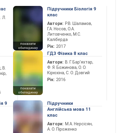
лас
Підручники Біологія 9
клас
. Л.
Автори:
Р.В. Шаламов,
Г.А. Носов, О.А.
Литовченко, М.С.
Каліберда
показати
Рік:
2017
обкладинку
5
ГДЗ Фізика 8 клас
Автори:
В. Г. Бар’яхтар,
Ф. Я. Божинова, О. О.
, В.
Кірюхіна, С. О. Довгий
кір,
Рік:
2016
показати
і
обкладинку
ія 9
Підручники
Англійська мова 11
клас
Автори:
М.А. Нерсісян,
А. О. Піроженко