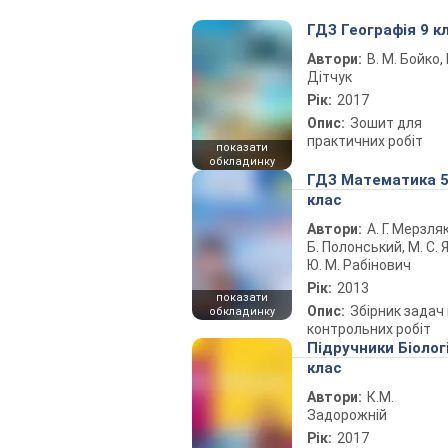
ГДЗ Географія 9 к
Автори:
В. М. Бойко, І
Дітчук
Рік:
2017
Опис:
Зошит для
практичних робіт
показати
обкладинку
ГДЗ Математика 
клас
Автори:
А. Г. Мерзляк
Б. Полонський, М. С. Я
Ю. М. Рабінович
Рік:
2013
показати
Опис:
Збірник задач 
обкладинку
контрольних робіт
Підручники Біолог
клас
Автори:
К.М.
Задорожній
Рік:
2017