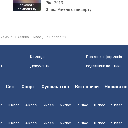
Рік:
2019
показати
обкладинку
Опис:
Рівень стандарту
ика ✍
Фiзика, 9 клас
Вправа 29
Команда
Правова інформація
ті
Документи
Редакційна політика
Світ
Спорт
Суспільство
Всі новини
Новини ос
ас
3 клас
4 клас
5 клас
6 клас
7 клас
8 клас
9 клас
ас
3 клас
4 клас
5 клас
6 клас
7 клас
8 клас
9 клас