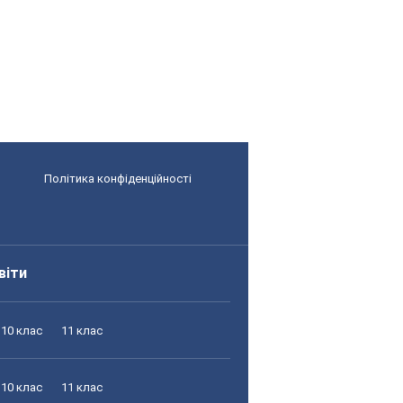
Політика конфіденційності
віти
10 клас
11 клас
10 клас
11 клас