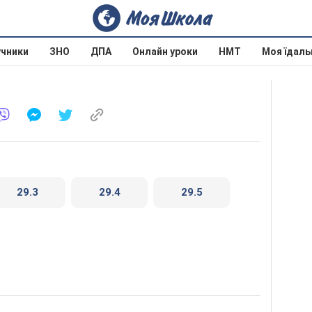
учники
ЗНО
ДПА
Онлайн уроки
НМТ
Моя їдаль
29.3
29.4
29.5