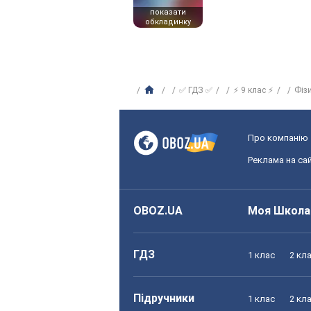
показати
обкладинку
✅ ГДЗ ✅
⚡ 9 клас ⚡
Фіз
Про компанію
Реклама на сай
OBOZ.UA
Моя Школа
ГДЗ
1 клас
2 кл
Підручники
1 клас
2 кл