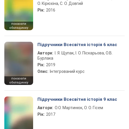
О. Кірюхіна, С. О. Довгий
Рік:
2016
показати
обкладинку
Підручники Всесвітня історія 6 клас
Автори:
І. Я. Щупак, І. О. Піскарьова, О.В.
Бурлака
Рік:
2019
Опис:
Інтегрований курс
показати
обкладинку
Підручники Всесвітня історія 9 клас
Автори:
О.О. Мартинюк, О. О. Гісем
Рік:
2017