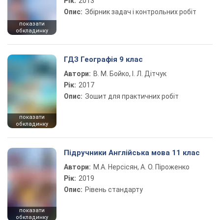
Рік:
2013
Опис:
Збірник задач і контрольних робіт
показати
обкладинку
ГДЗ Географія 9 клас
Автори:
В. М. Бойко, І. Л. Дітчук
Рік:
2017
Опис:
Зошит для практичних робіт
показати
обкладинку
Підручники Англійська мова 11 клас
Автори:
М.А. Нерсісян, А. О. Піроженко
Рік:
2019
Опис:
Рівень стандарту
показати
обкладинку