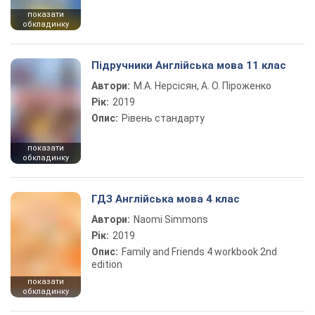
показати
обкладинку
Підручники Англійська мова 11 клас
Автори:
М.А. Нерсісян, А. О. Піроженко
Рік:
2019
Опис:
Рівень стандарту
показати
обкладинку
ГДЗ Англійська мова 4 клас
Автори:
Naomi Simmons
Рік:
2019
Опис:
Family and Friends 4 workbook 2nd
edition
показати
обкладинку