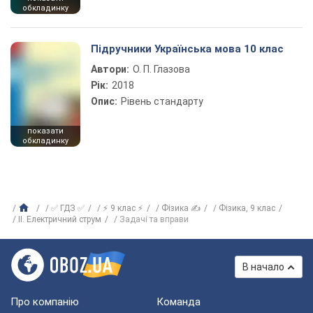
обкладинку
Підручники Українська мова 10 клас
Автори:
О. П. Глазова
Рік:
2018
Опис:
Рівень стандарту
показати
обкладинку
✅ ГДЗ ✅
⚡ 9 клас ⚡
Фізика ✍
Фізика, 9 клас
ІІ. Електричний струм
Задачі та вправи
В начало
Про компанію
Команда