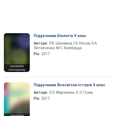
Підручники Біологія 9 клас
Автори:
Р.В. Шаламов, Г.А. Носов, О.А.
Литовченко, М.С. Каліберда
Рік:
2017
показати
обкладинку
Підручники Всесвітня історія 9 клас
Автори:
О.О. Мартинюк, О. О. Гісем
Рік:
2017
показати