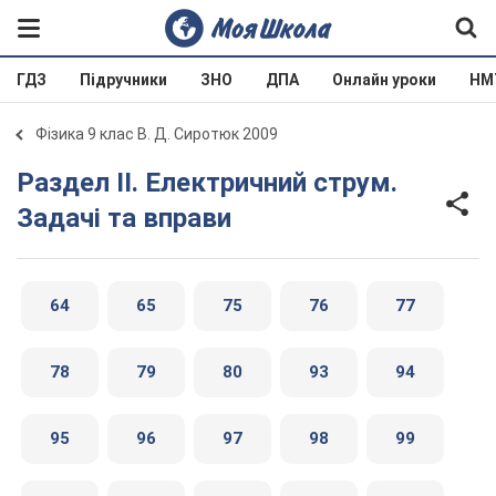
ГДЗ
Підручники
ЗНО
ДПА
Онлайн уроки
НМ
Фізика 9 клас В. Д. Сиротюк 2009
Раздел ІІ. Електричний струм.
Задачі та вправи
64
65
75
76
77
78
79
80
93
94
95
96
97
98
99