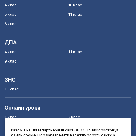
4 клас
10 клас
5 клас
11 клас
6 клас
ДПА
4 клас
11 клас
9 клас
ЗНО
11 клас
Онлайн уроки
1 клас
7 клас
2 клас
8 клас
Разом з нашими партнерами сайт OBOZ.UA використовує
файли cookie, щоб забезпечити належну роботу сайту, а
3 клас
9 клас