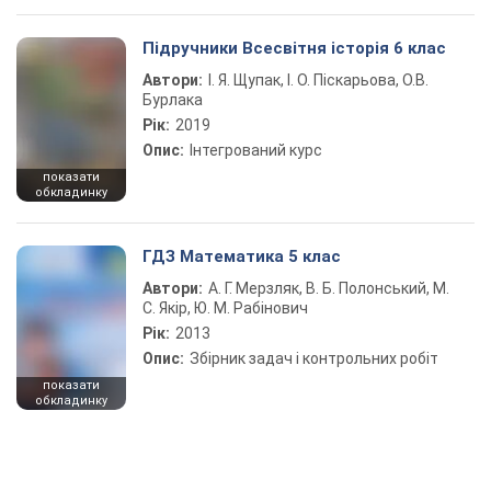
Підручники Всесвітня історія 6 клас
Автори:
І. Я. Щупак, І. О. Піскарьова, О.В.
Бурлака
Рік:
2019
Опис:
Інтегрований курс
показати
обкладинку
ГДЗ Математика 5 клас
Автори:
А. Г. Мерзляк, В. Б. Полонський, М.
С. Якір, Ю. М. Рабінович
Рік:
2013
Опис:
Збірник задач і контрольних робіт
показати
обкладинку