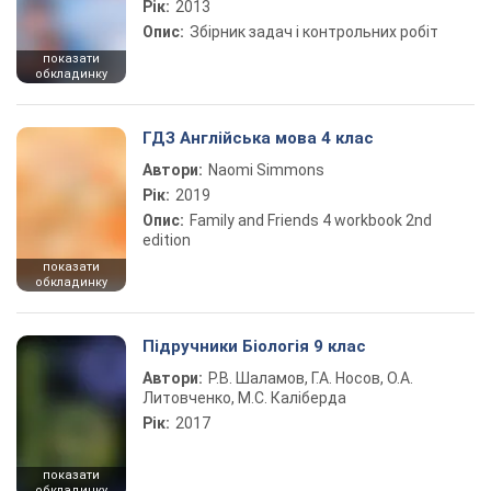
Рік:
2013
Опис:
Збірник задач і контрольних робіт
показати
обкладинку
ГДЗ Англійська мова 4 клас
Автори:
Naomi Simmons
Рік:
2019
Опис:
Family and Friends 4 workbook 2nd
edition
показати
обкладинку
Підручники Біологія 9 клас
Автори:
Р.В. Шаламов, Г.А. Носов, О.А.
Литовченко, М.С. Каліберда
Рік:
2017
показати
обкладинку