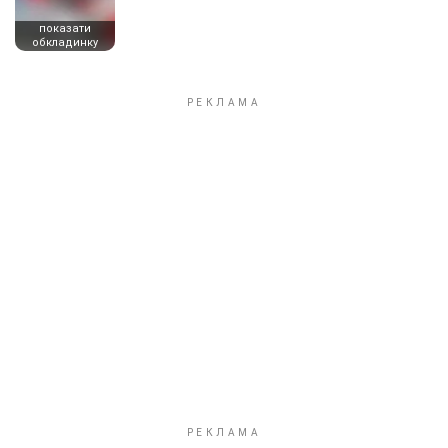
показати
обкладинку