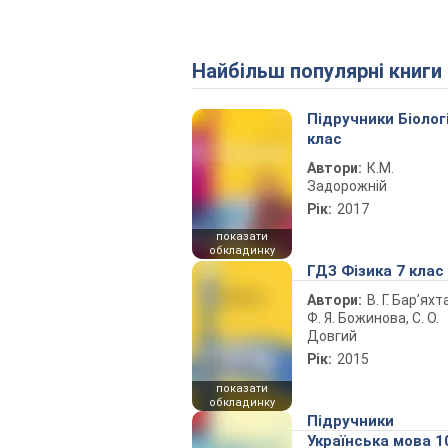
Найбільш популярні книги
Підручники Біолог
клас
Автори:
К.М.
Задорожній
Рік:
2017
показати
обкладинку
ГДЗ Фізика 7 клас
Автори:
В. Г. Бар’яхт
Ф. Я. Божинова, С. О.
Довгий
Рік:
2015
показати
обкладинку
Підручники
Українська мова 1