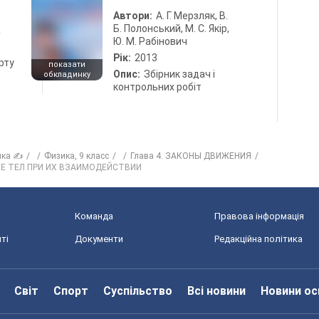
Автори:
А. Г. Мерзляк, В.
Б. Полонський, М. С. Якір,
а
Ю. М. Рабінович
Рік:
2013
рту
показати
Опис:
Збірник задач і
обкладинку
контрольних робіт
ика ✍
Физика, 9 класс
Глава 4. ЗАКОНЫ ДВИЖЕНИЯ
ИЕ ТЕЛ ПРИ ИХ ВЗАИМОДЕЙСТВИИ
Команда
Правова інформація
ті
Документи
Редакційна політика
Світ
Спорт
Суспільство
Всі новини
Новини ос