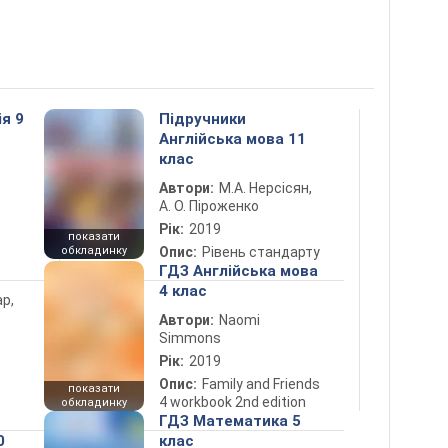
ія 9
Підручники
Англійська мова 11
клас
Автори:
М.А. Нерсісян,
А. О. Піроженко
Рік:
2019
показати
обкладинку
Опис:
Рівень стандарту
ГДЗ Англійська мова
4 клас
ар,
Автори:
Naomi
Simmons
Рік:
2019
Опис:
Family and Friends
показати
4 workbook 2nd edition
обкладинку
ГДЗ Математика 5
0
клас