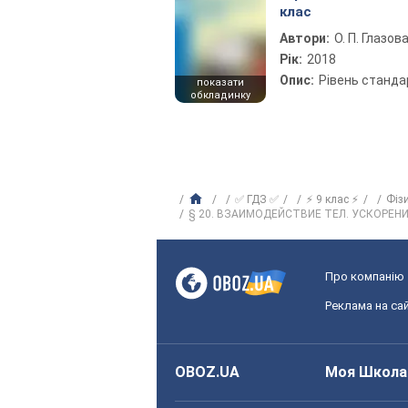
клас
Автори:
О. П. Глазов
Рік:
2018
Опис:
Рівень станда
показати
обкладинку
✅ ГДЗ ✅
⚡ 9 клас ⚡
Фіз
§ 20. ВЗАИМОДЕЙСТВИЕ ТЕЛ. УСКОРЕН
Про компанію
Реклама на сай
OBOZ.UA
Моя Школа