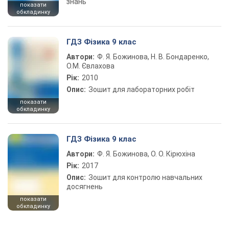
знань
показати
обкладинку
ГДЗ Фізика 9 клас
Автори:
Ф. Я. Божинова, Н. В. Бондаренко,
О.М. Євлахова
Рік:
2010
Опис:
Зошит для лабораторних робіт
показати
обкладинку
ГДЗ Фізика 9 клас
Автори:
Ф. Я. Божинова, О. О. Кірюхіна
Рік:
2017
Опис:
Зошит для контролю навчальних
досягнень
показати
обкладинку