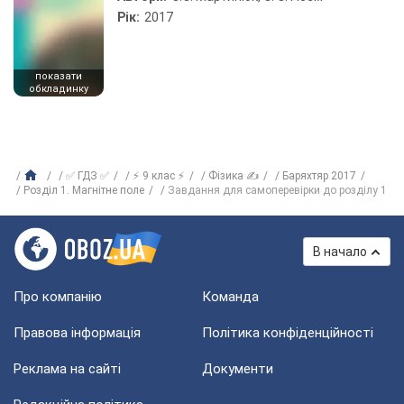
Рік:
2017
показати
обкладинку
✅ ГДЗ ✅
⚡ 9 клас ⚡
Фізика ✍
Баряхтяр 2017
Розділ 1. Магнітне поле
Завдання для самоперевірки до розділу 1
В начало
Про компанію
Команда
Правова інформація
Політика конфіденційності
Реклама на сайті
Документи