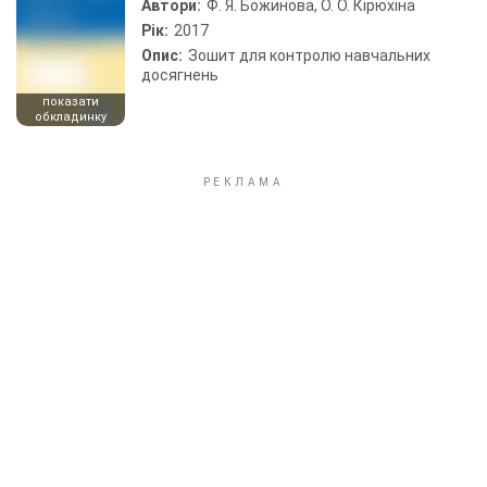
Автори:
Ф. Я. Божинова, О. О. Кірюхіна
Рік:
2017
Опис:
Зошит для контролю навчальних
досягнень
показати
обкладинку