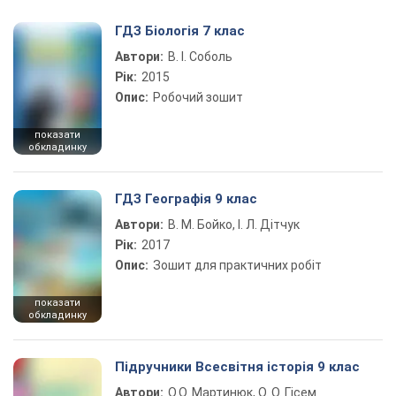
ГДЗ Біологія 7 клас
Автори:
В. І. Соболь
Рік:
2015
Опис:
Робочий зошит
показати
обкладинку
ГДЗ Географія 9 клас
Автори:
В. М. Бойко, І. Л. Дітчук
Рік:
2017
Опис:
Зошит для практичних робіт
показати
обкладинку
Підручники Всесвітня історія 9 клас
Автори:
О.О. Мартинюк, О. О. Гісем