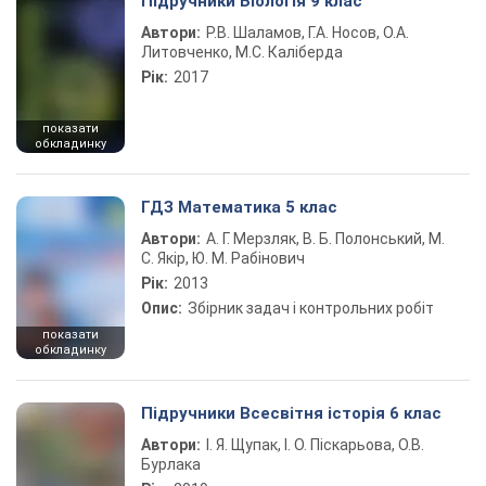
Підручники Біологія 9 клас
Автори:
Р.В. Шаламов, Г.А. Носов, О.А.
Литовченко, М.С. Каліберда
Рік:
2017
показати
обкладинку
ГДЗ Математика 5 клас
Автори:
А. Г. Мерзляк, В. Б. Полонський, М.
С. Якір, Ю. М. Рабінович
Рік:
2013
Опис:
Збірник задач і контрольних робіт
показати
обкладинку
Підручники Всесвітня історія 6 клас
Автори:
І. Я. Щупак, І. О. Піскарьова, О.В.
Бурлака