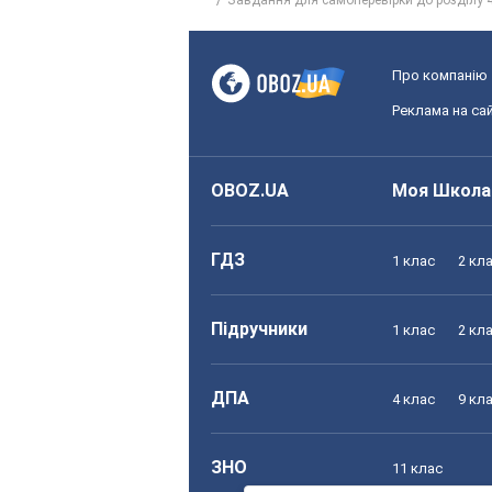
Завдання для самоперевірки до розділу 
Про компанію
Реклама на сай
OBOZ.UA
Моя Школа
ГДЗ
1 клас
2 кл
Підручники
1 клас
2 кл
ДПА
4 клас
9 кл
ЗНО
11 клас