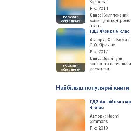
Кірюхіна
Рік:
2014
Опис:
Комплексний
показати
зошит для контролю
обкладинку
знань
ГДЗ Фізика 9 клас
Автори:
Ф. Я. Божин
О. О. Кірюхіна
Рік:
2017
Опис:
Зошит для
контролю навчальни
показати
досягнень
обкладинку
Найбільш популярні книги
ГДЗ Англійська м
4 клас
Автори:
Naomi
Simmons
Рік:
2019