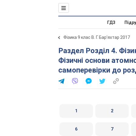
ГДЗ
Підр
Фізика 9 клас В. Г. Бар’яхтар 2017
Раздел Розділ 4. Фізика атома та атомного ядра.
Фізичні основи атомн
самоперевірки до роз
1
2
6
7