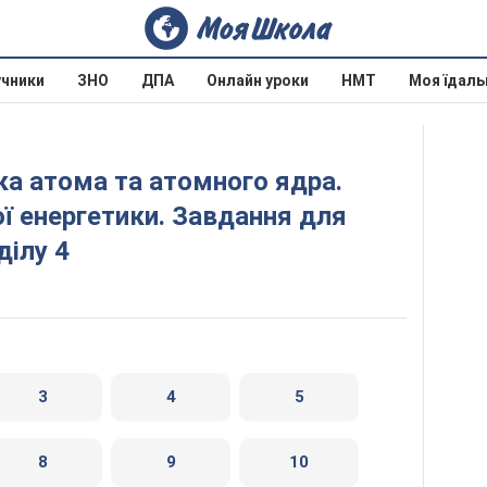
учники
ЗНО
ДПА
Онлайн уроки
НМТ
Моя їдаль
ої енергетики. Завдання для
ділу 4
3
4
5
8
9
10