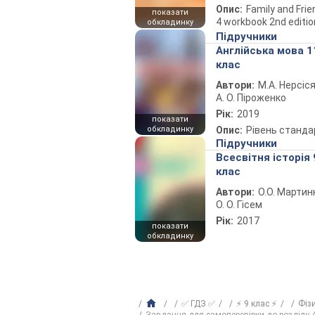
Опис:
Family and Fri
показати
4 workbook 2nd editio
обкладинку
Підручники
Англійська мова 1
клас
Автори:
М.А. Нерсіся
А. О. Піроженко
Рік:
2019
показати
обкладинку
Опис:
Рівень станда
Підручники
Всесвітня історія 
клас
Автори:
О.О. Мартин
О. О. Гісем
Рік:
2017
показати
обкладинку
✅ ГДЗ ✅
⚡ 9 клас ⚡
Фіз