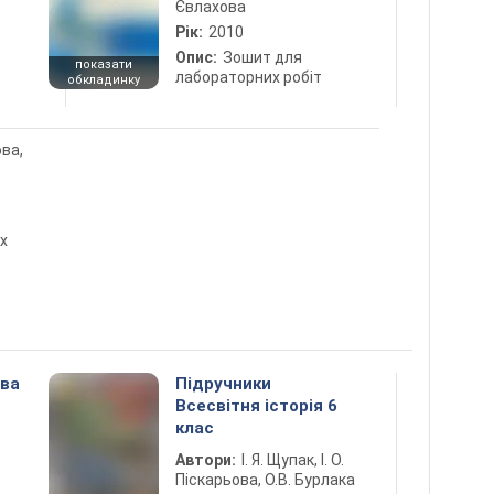
Євлахова
Рік:
2010
Опис:
Зошит для
показати
лабораторних робіт
обкладинку
ова,
х
ова
Підручники
Всесвітня історія 6
клас
Автори:
І. Я. Щупак, І. О.
Піскарьова, О.В. Бурлака