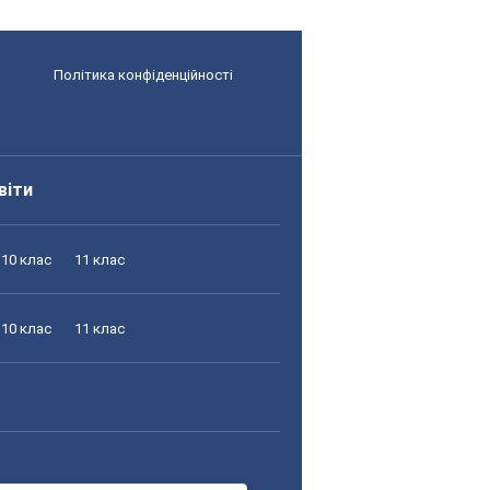
Політика конфіденційності
віти
10 клас
11 клас
10 клас
11 клас