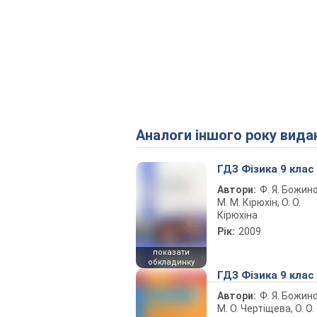
Аналоги іншого року вида
ГДЗ Фізика 9 клас
Автори:
Ф. Я. Божин
М. М. Кірюхін, О. О.
Кірюхіна
Рік:
2009
показати
обкладинку
ГДЗ Фізика 9 клас
Автори:
Ф. Я. Божин
М. О. Чертіщева, О. О.