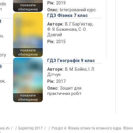
Рік:
2019
ends
показати
n
обкладинку
Опис:
Інтегрований курс
ГДЗ Фізика 7 клас
1
Автори:
В. Г. Бар’яхтар,
Ф. Я. Божинова, С. О.
Довгий
н,
Рік:
2015
показати
рту
обкладинку
ГДЗ Географія 9 клас
9
Автори:
В. М. Бойко, І. Л.
Дітчук
юк,
Рік:
2017
Опис:
Зошит для
практичних робіт
показати
обкладинку
ика ✍
Баряхтяр 2017
Розділ 4. Фізика атома та атомного ядра. Фізич