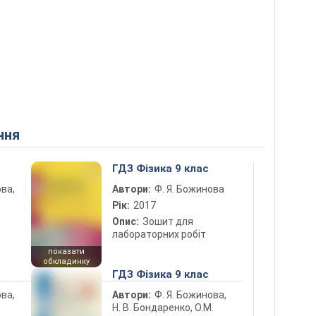
ння
ГДЗ Фізика 9 клас
ова,
Автори:
Ф. Я. Божинова
Рік:
2017
Опис:
Зошит для
лабораторних робіт
показати
обкладинку
ГДЗ Фізика 9 клас
ова,
Автори:
Ф. Я. Божинова,
Н. В. Бондаренко, О.М.