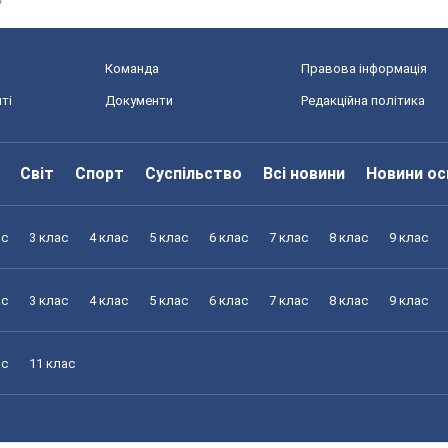
4
Команда
Правова інформація
ті
Документи
Редакційна політика
Світ
Спорт
Суспільство
Всі новини
Новини ос
ас
3 клас
4 клас
5 клас
6 клас
7 клас
8 клас
9 клас
ас
3 клас
4 клас
5 клас
6 клас
7 клас
8 клас
9 клас
ас
11 клас