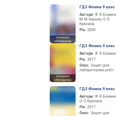
ГДЗ Фізика 9 клас
Автори:
Ф. Я. Божин
М. М. Кірюхін, О. О.
Кірюхіна
Рік:
2009
показати
обкладинку
ГДЗ Фізика 9 клас
Автори:
Ф. Я. Божин
Рік:
2017
Опис:
Зошит для
лабораторних робіт
показати
обкладинку
ГДЗ Фізика 9 клас
Автори:
Ф. Я. Божин
О. О. Кірюхіна
Рік:
2017
Опис:
Зошит для