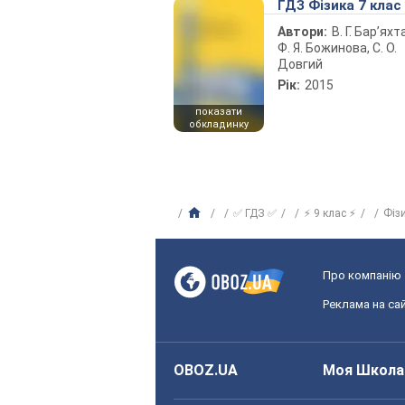
ГДЗ Фізика 7 клас
Автори:
В. Г. Бар’яхт
Ф. Я. Божинова, С. О.
Довгий
Рік:
2015
показати
обкладинку
✅ ГДЗ ✅
⚡ 9 клас ⚡
Фіз
Про компанію
Реклама на сай
OBOZ.UA
Моя Школа