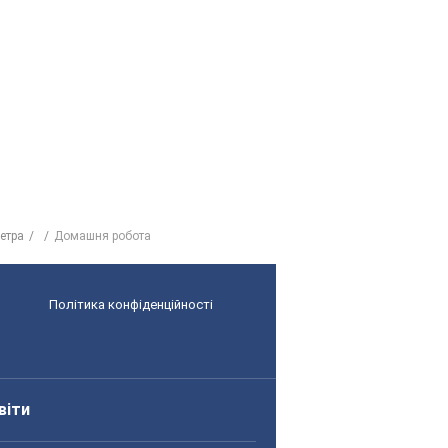
етра
Домашня робота
Політика конфіденційності
віти