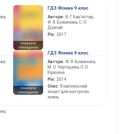
ГДЗ Фізика 9 клас
ова,
Автори:
В. Г. Бар’яхтар,
Ф. Я. Божинова, С. О.
Довгий
Рік:
2017
показати
обкладинку
ГДЗ Фізика 9 клас
ова
Автори:
Ф. Я. Божинова,
М. О. Чертіщева, О. О.
Кірюхіна
Рік:
2014
Опис:
Комплексний
показати
зошит для контролю
обкладинку
знань
ова,