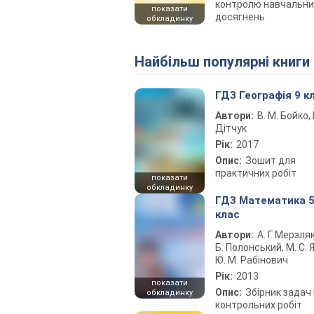
контролю навчальни
показати
досягнень
обкладинку
Найбільш популярні книги
ГДЗ Географія 9 к
Автори:
В. М. Бойко, І
Дітчук
Рік:
2017
Опис:
Зошит для
практичних робіт
показати
обкладинку
ГДЗ Математика 
клас
Автори:
А. Г. Мерзляк
Б. Полонський, М. С. Я
Ю. М. Рабінович
Рік:
2013
показати
Опис:
Збірник задач 
обкладинку
контрольних робіт