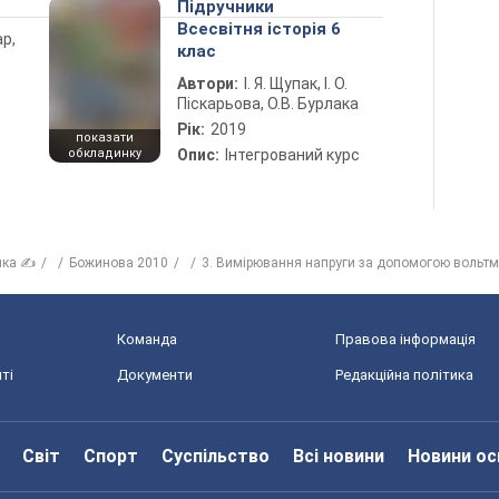
Підручники
Всесвітня історія 6
ар,
клас
Автори:
І. Я. Щупак, І. О.
Піскарьова, О.В. Бурлака
Рік:
2019
показати
обкладинку
Опис:
Інтегрований курс
ика ✍
Божинова 2010
3. Вимірювання напруги за допомогою вольтм
Команда
Правова інформація
ті
Документи
Редакційна політика
Світ
Спорт
Суспільство
Всі новини
Новини ос