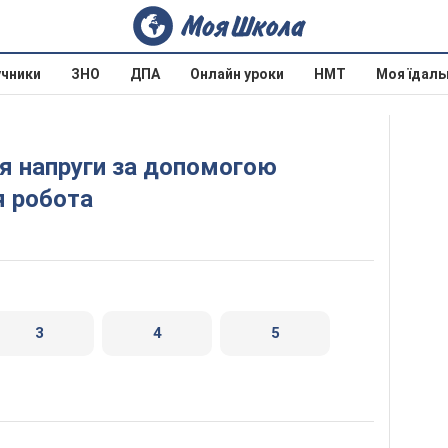
учники
ЗНО
ДПА
Онлайн уроки
НМТ
Моя їдаль
 робота
3
4
5