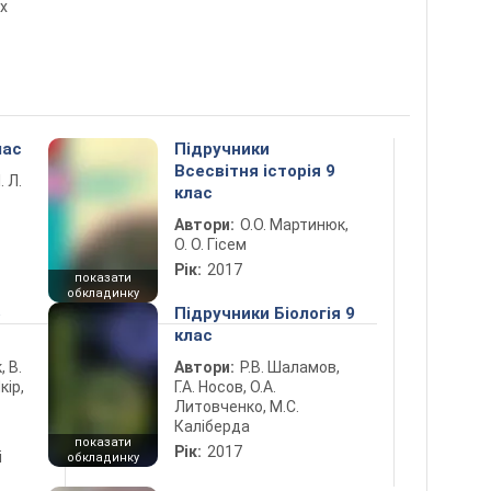
х
лас
Підручники
Всесвітня історія 9
. Л.
клас
Автори:
О.О. Мартинюк,
О. О. Гісем
Рік:
2017
показати
обкладинку
5
Підручники Біологія 9
клас
, В.
Автори:
Р.В. Шаламов,
кір,
Г.А. Носов, О.А.
Литовченко, М.С.
Каліберда
показати
Рік:
2017
і
обкладинку