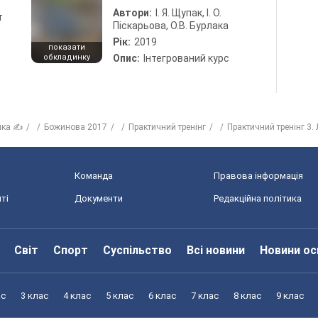
Автори:
І. Я. Щупак, І. О.
т
Піскарьова, О.В. Бурлака
Рік:
2019
показати
обкладинку
Опис:
Інтегрований курс
ика ✍
Божинова 2017
Практичний тренінг
Практичний тренінг 3.
Команда
Правова інформація
ті
Документи
Редакційна політика
Світ
Спорт
Суспільство
Всі новини
Новини ос
ас
3 клас
4 клас
5 клас
6 клас
7 клас
8 клас
9 клас