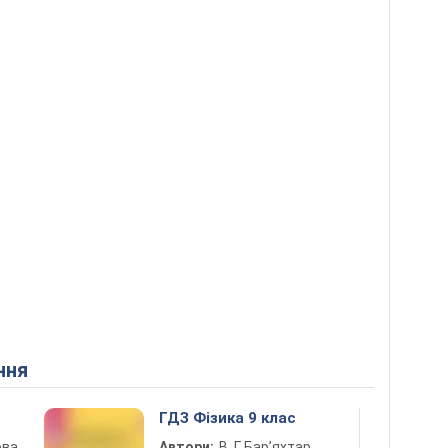
ння
ГДЗ Фізика 9 клас
ова,
Автори:
В. Г. Бар’яхтар,