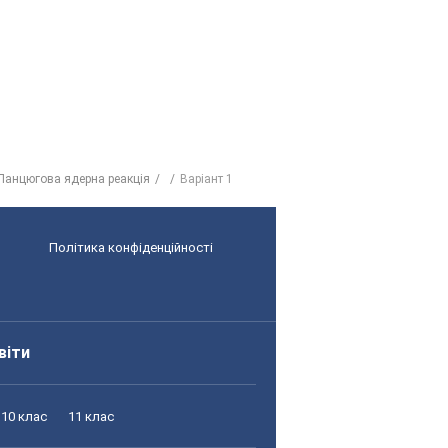
 Ланцюгова ядерна реакція
Варіант 1
Політика конфіденційності
віти
10 клас
11 клас