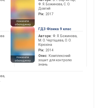
Ф. Я. Божинова, С. О.
Довгий
Рік:
2017
показати
обкладинку
ГДЗ Фізика 9 клас
ова
Автори:
Ф. Я. Божинова,
М. О. Чертіщева, О. О.
Кірюхіна
Рік:
2014
Опис:
Комплексний
показати
зошит для контролю
обкладинку
знань
ова,
.