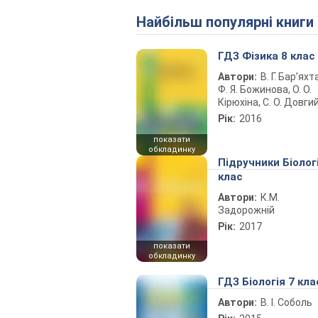
Найбільш популярні книги
ГДЗ Фізика 8 клас
Автори:
В. Г. Бар’яхт
Ф. Я. Божинова, О. О.
Кірюхіна, С. О. Довги
Рік:
2016
показати
обкладинку
Підручники Біолог
клас
Автори:
К.М.
Задорожній
Рік:
2017
показати
обкладинку
ГДЗ Біологія 7 кла
Автори:
В. І. Соболь