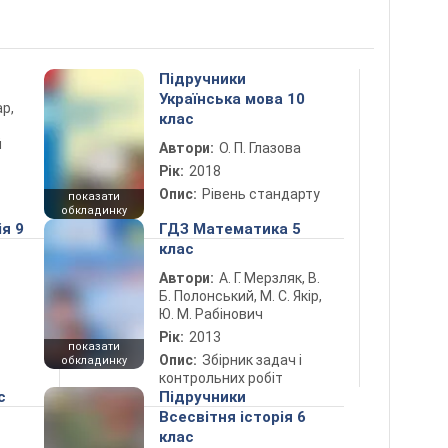
Підручники
Українська мова 10
ар,
клас
й
Автори:
О. П. Глазова
Рік:
2018
Опис:
Рівень стандарту
показати
обкладинку
ія 9
ГДЗ Математика 5
клас
Автори:
А. Г. Мерзляк, В.
Б. Полонський, М. С. Якір,
Ю. М. Рабінович
Рік:
2013
показати
Опис:
Збірник задач і
обкладинку
контрольних робіт
с
Підручники
Всесвітня історія 6
клас