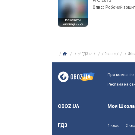
Рік:
2015
Опис:
Робочий зоши
показати
обкладинку
✅ ГДЗ ✅
⚡ 9 клас ⚡
Фіз
Про компанію
Реклама на сай
OBOZ.UA
Моя Школа
ГДЗ
1 клас
2 кл