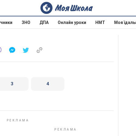
учники
ЗНО
ДПА
Онлайн уроки
НМТ
Моя їдаль
3
4