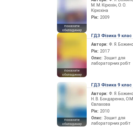
М. М. Кірюхін, О. О.
Кірюхіна
Рік:
2009
показати
обкладинку
ГДЗ Фізика 9 клас
Автори:
Ф. Я. Божин
Рік:
2017
Опис:
Зошит для
лабораторних робіт
показати
обкладинку
ГДЗ Фізика 9 клас
Автори:
Ф. Я. Божин
Н. В. Бондаренко, О.М
Євлахова
Рік:
2010
Опис:
Зошит для
показати
лабораторних робіт
обкладинку