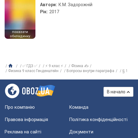
Автори:
К.М. Задорожній
Рік:
2017
показати
обкладинку
✅ ГДЗ ✅
⚡ 9 клас ⚡
Фізика ✍
Физика 9 класс Генденштейн
Вопросы внутри параграфа
§ 1
В начало
Про компанію
Команда
Правова інформація
Політика конфіденційності
Реклама на сайті
Документи