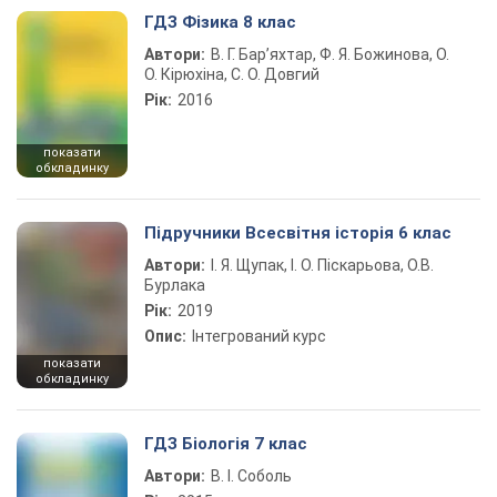
ГДЗ Фізика 8 клас
Автори:
В. Г. Бар’яхтар, Ф. Я. Божинова, О.
О. Кірюхіна, С. О. Довгий
Рік:
2016
показати
обкладинку
Підручники Всесвітня історія 6 клас
Автори:
І. Я. Щупак, І. О. Піскарьова, О.В.
Бурлака
Рік:
2019
Опис:
Інтегрований курс
показати
обкладинку
ГДЗ Біологія 7 клас
Автори:
В. І. Соболь