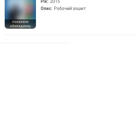
Рік:
2015
Опис:
Робочий зошит
показати
обкладинку