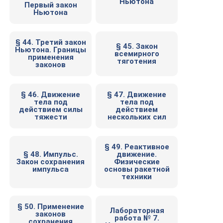
Ньютона
Первый закон
Ньютона
§ 44. Третий закон
§ 45. Закон
Ньютона. Границы
всемирного
применения
тяготения
законов
§ 46. Движение
§ 47. Движение
тела под
тела под
действием силы
действием
тяжести
нескольких сил
§ 49. Реактивное
§ 48. Импульс.
движение.
Закон сохранения
Физические
импульса
основы ракетной
техники
§ 50. Применение
Лабораторная
законов
работа № 7.
сохранения