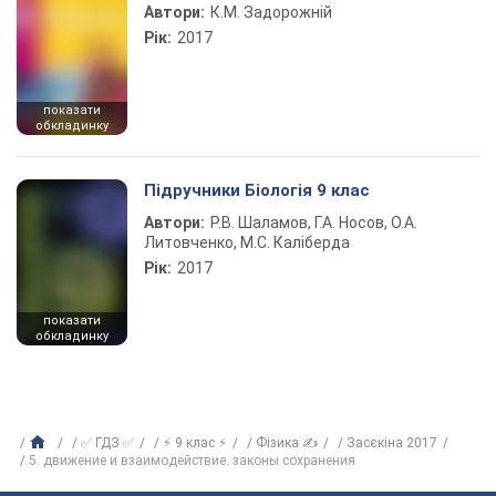
Автори:
К.М. Задорожній
Рік:
2017
показати
обкладинку
Підручники Біологія 9 клас
Автори:
Р.В. Шаламов, Г.А. Носов, О.А.
Литовченко, М.С. Каліберда
Рік:
2017
показати
обкладинку
✅ ГДЗ ✅
⚡ 9 клас ⚡
Фізика ✍
Засєкіна 2017
5. движение и взаимодействие. законы сохранения