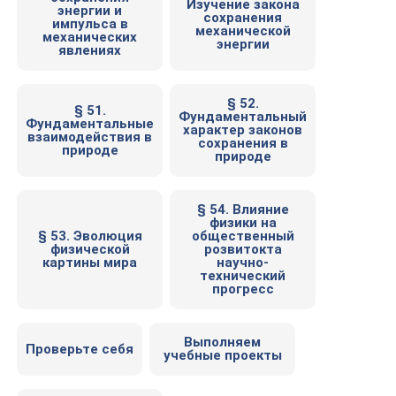
Изучение закона
энергии и
сохранения
импульса в
механической
механических
энергии
явлениях
§ 52.
§ 51.
Фундаментальный
Фундаментальные
характер законов
взаимодействия в
сохранения в
природе
природе
§ 54. Влияние
физики на
§ 53. Эволюция
общественный
физической
розвитокта
картины мира
научно-
технический
прогресс
Выполняем
Проверьте себя
учебные проекты