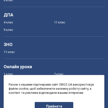
6 клас
ДПА
4 клас
11 клас
9 клас
ЗНО
11 клас
Онлайн уроки
1 клас
7 клас
2 клас
8 клас
Разом з нашими партнерами сайт OBOZ.UA використовує
файли cookie, щоб забезпечити належну роботу сайту, а
3 клас
9 клас
контент та реклама відповідали вашим інтересам.
4 клас
10 клас
5 клас
11 клас
Прийняти