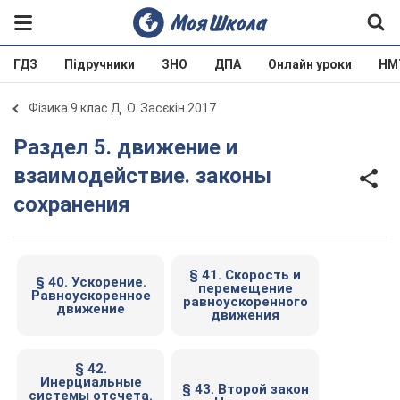
ГДЗ
Підручники
ЗНО
ДПА
Онлайн уроки
НМ
Фізика 9 клас Д. О. Засєкін 2017
Раздел 5. движение и
взаимодействие. законы
сохранения
§ 41. Скорость и
§ 40. Ускорение.
перемещение
Равноускоренное
равноускоренного
движение
движения
§ 42.
Инерциальные
§ 43. Второй закон
системы отсчета.