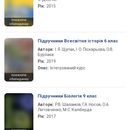
Рік:
2015
показати
обкладинку
Підручники Всесвітня історія 6 клас
Автори:
І. Я. Щупак, І. О. Піскарьова, О.В.
Бурлака
Рік:
2019
Опис:
Інтегрований курс
показати
обкладинку
Підручники Біологія 9 клас
Автори:
Р.В. Шаламов, Г.А. Носов, О.А.
Литовченко, М.С. Каліберда
Рік:
2017