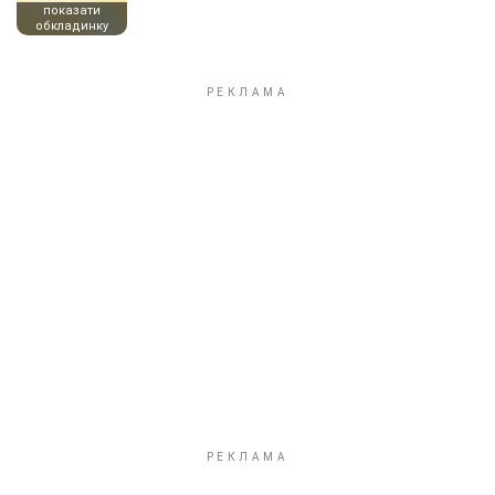
показати
обкладинку