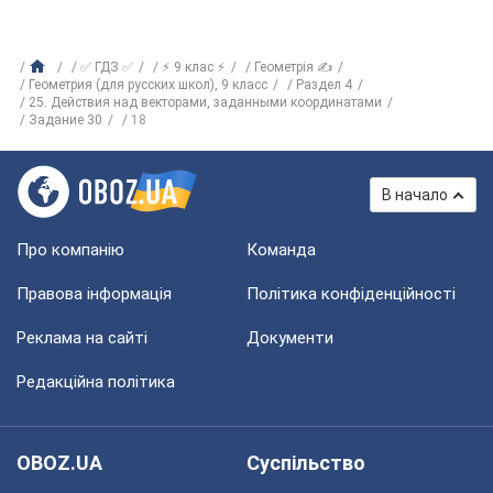
✅ ГДЗ ✅
⚡ 9 клас ⚡
Геометрія ✍
Геометрия (для русских школ), 9 класс
Раздел 4
25. Действия над векторами, заданными координатами
Задание 30
18
В начало
Про компанію
Команда
Правова інформація
Політика конфіденційності
Реклама на сайті
Документи
Редакційна політика
OBOZ.UA
Суспільство