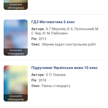
показати
обкладинку
ГДЗ Математика 5 клас
Автори:
А. Г. Мерзляк, В. Б. Полонський, М.
С. Якір, Ю. М. Рабінович
Рік:
2013
Опис:
Збірник задач і контрольних робіт
показати
обкладинку
Підручники Українська мова 10 клас
Автори:
О. П. Глазова
Рік:
2018
Опис:
Рівень стандарту
показати
обкладинку