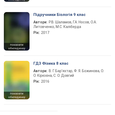
Підручники Біологія 9 клас
Автори:
Р.В. Шаламов, Г.А. Носов, О.А.
Литовченко, М.С. Каліберда
Рік:
2017
показати
обкладинку
ГДЗ Фізика 8 клас
Автори:
В. Г. Бар’яхтар, Ф. Я. Божинова, О.
О. Кірюхіна, С. О. Довгий
Рік:
2016
показати
обкладинку