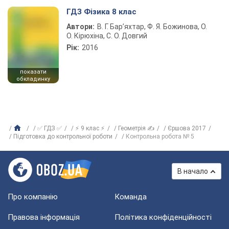
ГДЗ Фізика 8 клас
Автори:
В. Г. Бар’яхтар, Ф. Я. Божинова, О.
О. Кірюхіна, С. О. Довгий
Рік:
2016
показати
обкладинку
✅ ГДЗ ✅
⚡ 9 клас ⚡
Геометрія ✍
Єршова 2017
Підготовка до контрольної роботи
Контрольна робота № 5
В начало
Про компанію
Команда
Правова інформація
Політика конфіденційності