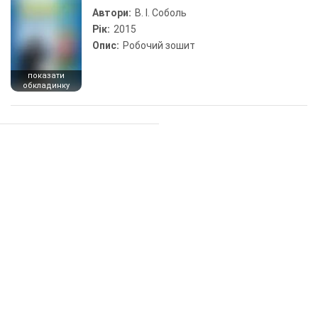
Автори:
В. І. Соболь
Рік:
2015
Опис:
Робочий зошит
показати
обкладинку