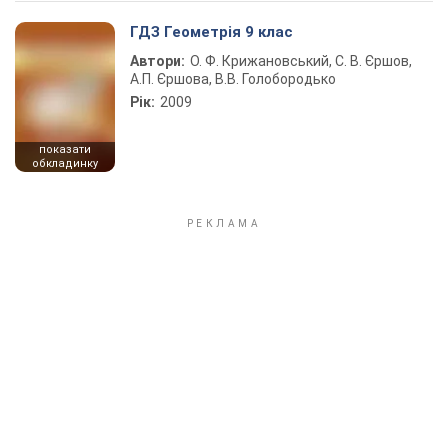
ГДЗ Геометрія 9 клас
Автори:
О. Ф. Крижановський, С. В. Єршов,
А.П. Єршова, В.В. Голобородько
Рік:
2009
показати
обкладинку