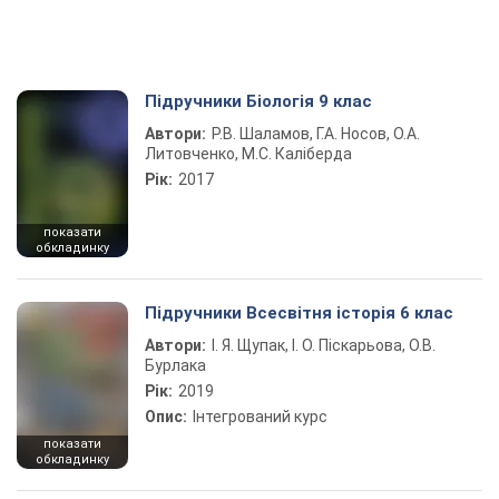
Підручники Біологія 9 клас
Автори:
Р.В. Шаламов, Г.А. Носов, О.А.
Литовченко, М.С. Каліберда
Рік:
2017
показати
обкладинку
Підручники Всесвітня історія 6 клас
Автори:
І. Я. Щупак, І. О. Піскарьова, О.В.
Бурлака
Рік:
2019
Опис:
Інтегрований курс
показати
обкладинку