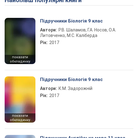
Найбільш популярні книги
Підручники Біологія 9 клас
Автори:
Р.В. Шаламов, Г.А. Носов, О.А.
Литовченко, М.С. Каліберда
Рік:
2017
показати
обкладинку
Підручники Біологія 9 клас
Автори:
К.М. Задорожній
Рік:
2017
показати
обкладинку