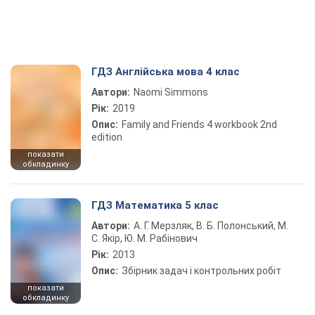
ГДЗ Англійська мова 4 клас
Автори:
Naomi Simmons
Рік:
2019
Опис:
Family and Friends 4 workbook 2nd
edition
показати
обкладинку
ГДЗ Математика 5 клас
Автори:
А. Г. Мерзляк, В. Б. Полонський, М.
С. Якір, Ю. М. Рабінович
Рік:
2013
Опис:
Збірник задач і контрольних робіт
показати
обкладинку