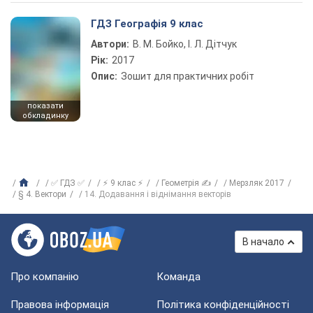
ГДЗ Географія 9 клас
Автори:
В. М. Бойко, І. Л. Дітчук
Рік:
2017
Опис:
Зошит для практичних робіт
показати
обкладинку
✅ ГДЗ ✅
⚡ 9 клас ⚡
Геометрія ✍
Мерзляк 2017
§ 4. Вектори
14. Додавання і віднімання векторів
В начало
Про компанію
Команда
Правова інформація
Політика конфіденційності