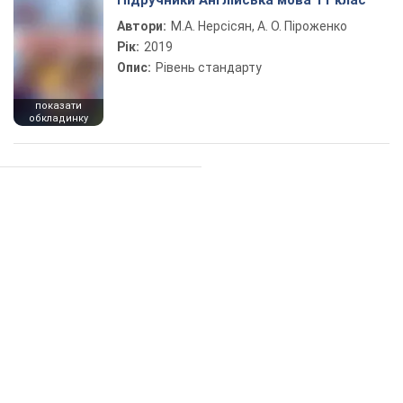
Підручники Англійська мова 11 клас
Автори:
М.А. Нерсісян, А. О. Піроженко
Рік:
2019
Опис:
Рівень стандарту
показати
обкладинку