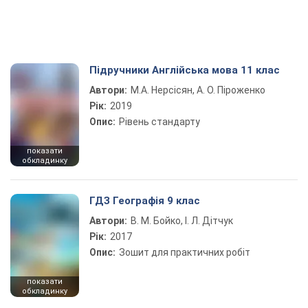
Підручники Англійська мова 11 клас
Автори:
М.А. Нерсісян, А. О. Піроженко
Рік:
2019
Опис:
Рівень стандарту
показати
обкладинку
ГДЗ Географія 9 клас
Автори:
В. М. Бойко, І. Л. Дітчук
Рік:
2017
Опис:
Зошит для практичних робіт
показати
обкладинку