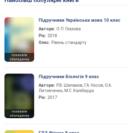
Найбільш популярні книги
Play Video
Підручники Українська мова 10 клас
Автори:
О. П. Глазова
Рік:
2018
Опис:
Рівень стандарту
показати
обкладинку
Підручники Біологія 9 клас
Автори:
Р.В. Шаламов, Г.А. Носов, О.А.
Литовченко, М.С. Каліберда
Рік:
2017
показати
обкладинку