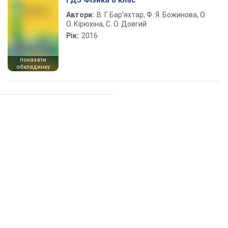
ГДЗ Фізика 8 клас
Автори:
В. Г. Бар’яхтар, Ф. Я. Божинова, О.
О. Кірюхіна, С. О. Довгий
Рік:
2016
показати
обкладинку