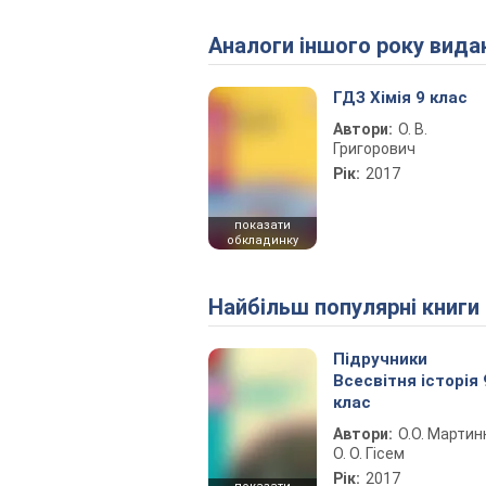
Аналоги іншого року вида
ГДЗ Хімія 9 клас
Автори:
О. В.
Григорович
Рік:
2017
показати
обкладинку
Найбільш популярні книги
Підручники
Всесвітня історія 
клас
Автори:
О.О. Мартин
О. О. Гісем
Рік:
2017