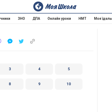
учники
ЗНО
ДПА
Онлайн уроки
НМТ
Моя їдаль
3
4
5
8
9
10