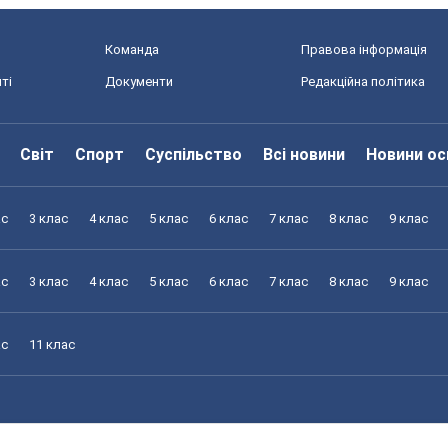
Команда
Правова інформація
ті
Документи
Редакційна політика
Світ
Спорт
Суспільство
Всі новини
Новини ос
ас
3 клас
4 клас
5 клас
6 клас
7 клас
8 клас
9 клас
ас
3 клас
4 клас
5 клас
6 клас
7 клас
8 клас
9 клас
ас
11 клас