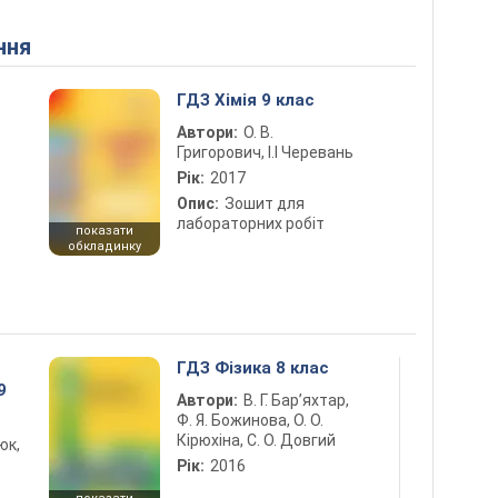
ння
ГДЗ Хімія 9 клас
Автори:
О. В.
Григорович, І.І Черевань
Рік:
2017
Опис:
Зошит для
лабораторних робіт
показати
обкладинку
ГДЗ Фізика 8 клас
9
Автори:
В. Г. Бар’яхтар,
Ф. Я. Божинова, О. О.
Кірюхіна, С. О. Довгий
юк,
Рік:
2016