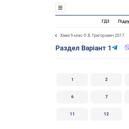
ГДЗ
Підр
Хімія 9 клас О. В. Григорович 2017
Раздел Варіант 1
1
2
6
7
11
12