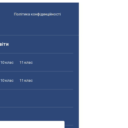
Політика конфіденційності
віти
10 клас
11 клас
10 клас
11 клас