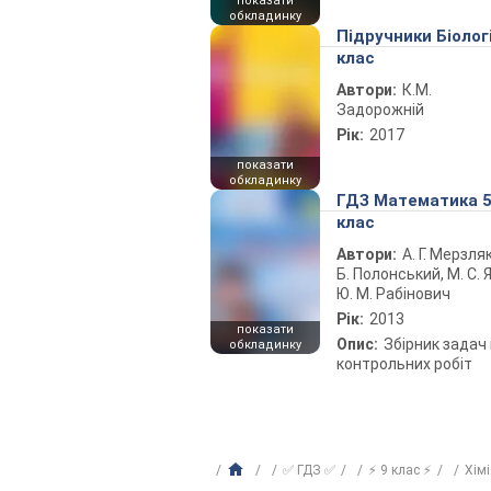
показати
обкладинку
Підручники Біолог
клас
Автори:
К.М.
Задорожній
Рік:
2017
показати
обкладинку
ГДЗ Математика 
клас
Автори:
А. Г. Мерзляк
Б. Полонський, М. С. Я
Ю. М. Рабінович
Рік:
2013
показати
Опис:
Збірник задач 
обкладинку
контрольних робіт
✅ ГДЗ ✅
⚡ 9 клас ⚡
Хім