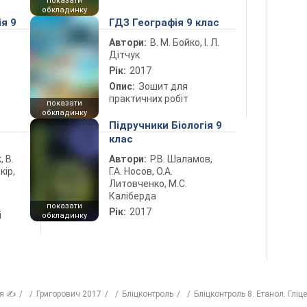
показати
обкладинку
ія 9
ГДЗ Географія 9 клас
Автори:
В. М. Бойко, І. Л.
Дітчук
Рік:
2017
Опис:
Зошит для
практичних робіт
показати
обкладинку
5
Підручники Біологія 9
клас
, В.
Автори:
Р.В. Шаламов,
кір,
Г.А. Носов, О.А.
Литовченко, М.С.
Каліберда
показати
Рік:
2017
і
обкладинку
ія ✍
Григорович 2017
Бліцконтроль
Бліцконтроль 8. Етанол. Гліц