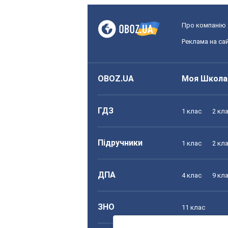
Про компанію
Реклама на сай
OBOZ.UA
Моя Школа
ГДЗ
1 клас
2 кл
Підручники
1 клас
2 кл
ДПА
4 клас
9 кл
ЗНО
11 клас