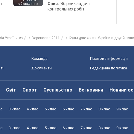
n
Опис:
Збірник задач і
обкладинку
контрольних робіт
рія України ✍
Воропаєва 2011
Культурне життя України в другій поло
Команда
Правова інформація
ті
Документи
Редакційна політика
Світ
Спорт
Суспільство
Всі новини
Новини ос
ас
3 клас
4 клас
5 клас
6 клас
7 клас
8 клас
9 клас
ас
3 клас
4 клас
5 клас
6 клас
7 клас
8 клас
9 клас