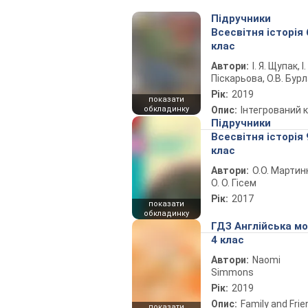
Підручники
Всесвітня історія 
клас
Автори:
І. Я. Щупак, І.
Піскарьова, О.В. Бур
Рік:
2019
показати
обкладинку
Опис:
Інтегрований 
Підручники
Всесвітня історія 
клас
Автори:
О.О. Мартин
О. О. Гісем
Рік:
2017
показати
обкладинку
ГДЗ Англійська м
4 клас
Автори:
Naomi
Simmons
Рік:
2019
Опис:
Family and Fri
показати