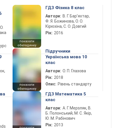
ГДЗ Фізика 8 клас
6
Автори:
В. Г. Бар’яхтар,
Ф. Я. Божинова, О. О.
Кірюхіна, С. О. Довгий
 О.
лака
Рік:
2016
показати
курс
обкладинку
Підручники
9
Українська мова 10
клас
юк,
Автори:
О. П. Глазова
Рік:
2018
Опис:
Рівень стандарту
показати
обкладинку
ова
ГДЗ Математика 5
клас
Автори:
А. Г. Мерзляк, В.
Б. Полонський, М. С. Якір,
Ю. М. Рабінович
Рік:
2013
ends
показати