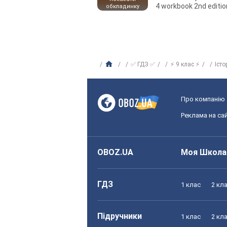
4 workbook 2nd editio
обкладинку
✅ ГДЗ ✅
⚡ 9 клас ⚡
Істо
Про компанію
Реклама на сай
OBOZ.UA
Моя Школа
ГДЗ
1 клас
2 кл
Підручники
1 клас
2 кл