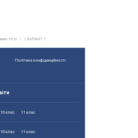
вині 19 ст.
ВАРІАНТ 1
Політика конфіденційності
віти
10 клас
11 клас
10 клас
11 клас