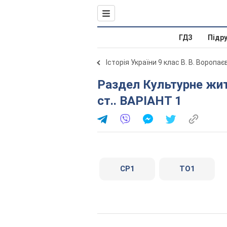
ГДЗ
Підр
Історія України 9 клас В. В. Воропає
Раздел Культурне життя України в другій половині 19
ст.. ВАРІАНТ 1
СР1
ТО1