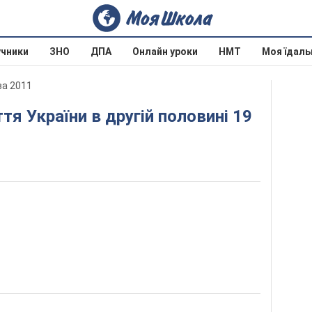
учники
ЗНО
ДПА
Онлайн уроки
НМТ
Моя їдаль
ва 2011