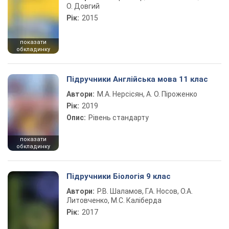
О. Довгий
Рік:
2015
показати
обкладинку
Підручники Англійська мова 11 клас
Автори:
М.А. Нерсісян, А. О. Піроженко
Рік:
2019
Опис:
Рівень стандарту
показати
обкладинку
Підручники Біологія 9 клас
Автори:
Р.В. Шаламов, Г.А. Носов, О.А.
Литовченко, М.С. Каліберда
Рік:
2017