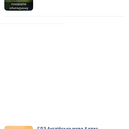
показати
обкладинку
ГДЗ Англійська мова 4 клас