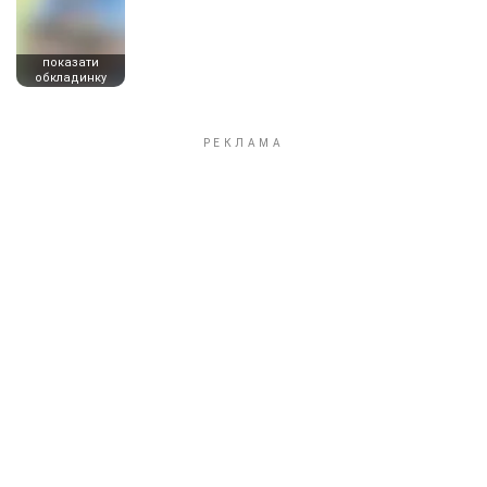
показати
обкладинку