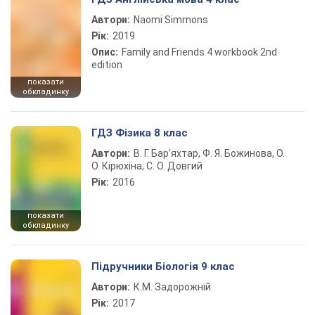
Автори:
Naomi Simmons
Рік:
2019
Опис:
Family and Friends 4 workbook 2nd
edition
показати
обкладинку
ГДЗ Фізика 8 клас
Автори:
В. Г. Бар’яхтар, Ф. Я. Божинова, О.
О. Кірюхіна, С. О. Довгий
Рік:
2016
показати
обкладинку
Підручники Біологія 9 клас
Автори:
К.М. Задорожній
Рік:
2017