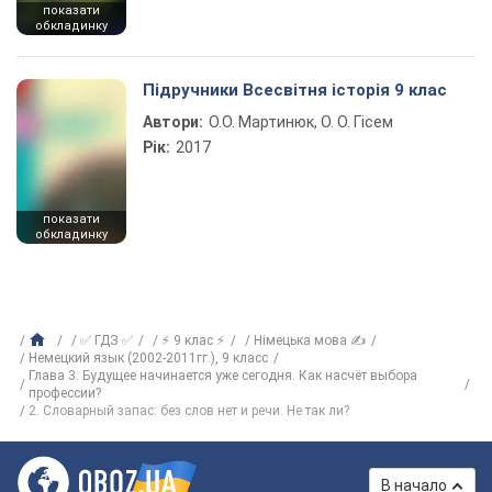
показати
обкладинку
Підручники Всесвітня історія 9 клас
Автори:
О.О. Мартинюк, О. О. Гісем
Рік:
2017
показати
обкладинку
✅ ГДЗ ✅
⚡ 9 клас ⚡
Німецька мова ✍
Немецкий язык (2002-2011гг.), 9 класс
Глава 3. Будущее начинается уже сегодня. Как насчёт выбора
профессии?
2. Словарный запас: без слов нет и речи. Не так ли?
В начало