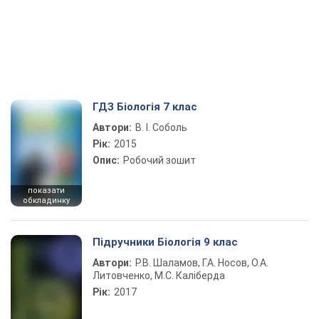
ГДЗ Біологія 7 клас
Автори:
В. І. Соболь
Рік:
2015
Опис:
Робочий зошит
показати
обкладинку
Підручники Біологія 9 клас
Автори:
Р.В. Шаламов, Г.А. Носов, О.А.
Литовченко, М.С. Каліберда
Рік:
2017