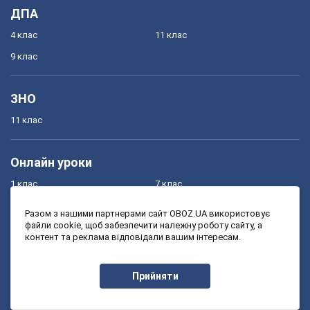
ДПА
4 клас
11 клас
9 клас
ЗНО
11 клас
Онлайн уроки
1 клас
7 клас
2 клас
8 клас
Разом з нашими партнерами сайт OBOZ.UA використовує
файли cookie, щоб забезпечити належну роботу сайту, а
3 клас
9 клас
контент та реклама відповідали вашим інтересам.
4 клас
10 клас
5 клас
11 клас
Прийняти
6 клас