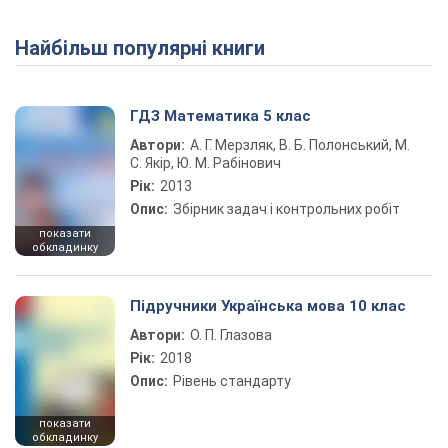
Найбільш популярні книги
Play Video
ГДЗ Математика 5 клас
Автори:
А. Г. Мерзляк, В. Б. Полонський, М.
С. Якір, Ю. М. Рабінович
Рік:
2013
Опис:
Збірник задач і контрольних робіт
показати
обкладинку
Підручники Українська мова 10 клас
Автори:
О. П. Глазова
Рік:
2018
Опис:
Рівень стандарту
показати
обкладинку