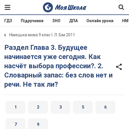
ГДЗ
Підручники
ЗНО
ДПА
Онлайн уроки
НМ
Німецька мова 9 клас І. Л. Бім 2011
Раздел Глава 3. Будущее
начинается уже сегодня. Как
насчёт выбора профессии?. 2.
Словарный запас: без слов нет и
речи. Не так ли?
1
2
3
5
6
7
9