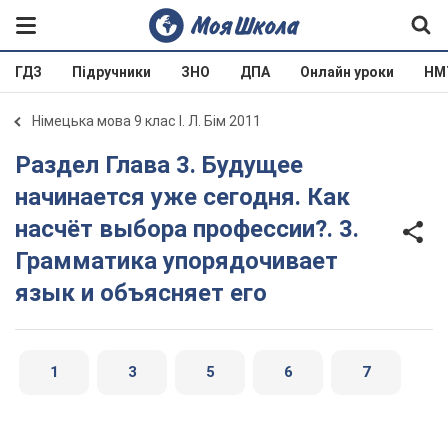
ГДЗ
Підручники
ЗНО
ДПА
Онлайн уроки
НМ
Німецька мова 9 клас І. Л. Бім 2011
Раздел Глава 3. Будущее
начинается уже сегодня. Как
насчёт выбора профессии?. 3.
Грамматика упорядочивает
язык и объясняет его
1
3
5
6
7