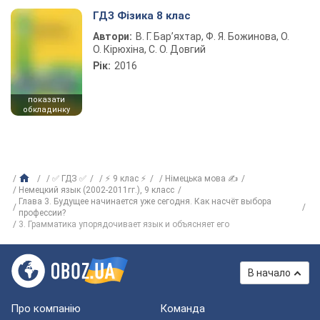
ГДЗ Фізика 8 клас
Автори:
В. Г. Бар’яхтар, Ф. Я. Божинова, О.
О. Кірюхіна, С. О. Довгий
Рік:
2016
показати
обкладинку
✅ ГДЗ ✅
⚡ 9 клас ⚡
Німецька мова ✍
Немецкий язык (2002-2011гг.), 9 класс
Глава 3. Будущее начинается уже сегодня. Как насчёт выбора
профессии?
3. Грамматика упорядочивает язык и объясняет его
В начало
Про компанію
Команда