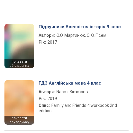
Підручники Всесвітня історія 9 клас
Автори:
О.О. Мартинюк, О. О. Гісем
Рік:
2017
показати
обкладинку
ГДЗ Англійська мова 4 клас
Автори:
Naomi Simmons
Рік:
2019
Опис:
Family and Friends 4 workbook 2nd
edition
показати
обкладинку