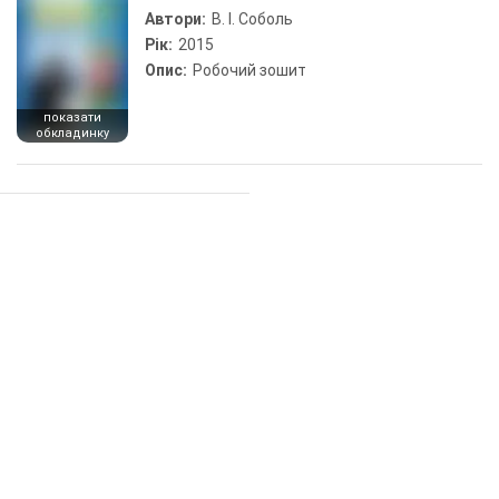
Автори:
В. І. Соболь
Рік:
2015
Опис:
Робочий зошит
показати
обкладинку