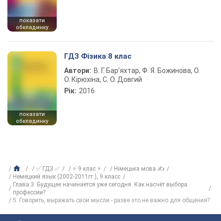
показати
обкладинку
ГДЗ Фізика 8 клас
Автори:
В. Г. Бар’яхтар, Ф. Я. Божинова, О.
О. Кірюхіна, С. О. Довгий
Рік:
2016
показати
обкладинку
✅ ГДЗ ✅
⚡ 9 клас ⚡
Німецька мова ✍
Немецкий язык (2002-2011гг.), 9 класс
Глава 3. Будущее начинается уже сегодня. Как насчёт выбора
профессии?
5. Говорить, выражать свои мысли - разве это не важно для общения?