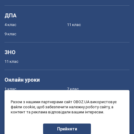
ДПА
4 клас
11 клас
9 клас
ЗНО
11 клас
Онлайн уроки
1 клас
7 клас
2 клас
8 клас
Разом з нашими партнерами сайт OBOZ.UA використовує
файли cookie, щоб забезпечити належну роботу сайту, а
3 клас
9 клас
контент та реклама відповідали вашим інтересам.
4 клас
10 клас
5 клас
11 клас
Прийняти