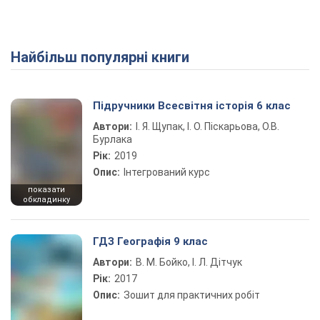
Найбільш популярні книги
Play Video
Підручники Всесвітня історія 6 клас
Автори:
І. Я. Щупак, І. О. Піскарьова, О.В.
Бурлака
Рік:
2019
Опис:
Інтегрований курс
показати
обкладинку
ГДЗ Географія 9 клас
Автори:
В. М. Бойко, І. Л. Дітчук
Рік:
2017
Опис:
Зошит для практичних робіт