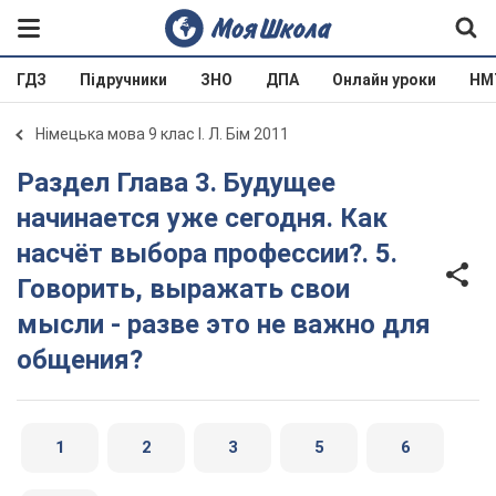
ГДЗ
Підручники
ЗНО
ДПА
Онлайн уроки
НМ
Німецька мова 9 клас І. Л. Бім 2011
Раздел Глава 3. Будущее
начинается уже сегодня. Как
насчёт выбора профессии?. 5.
Говорить, выражать свои
мысли - разве это не важно для
общения?
1
2
3
5
6