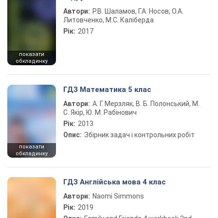
Автори:
Р.В. Шаламов, Г.А. Носов, О.А.
Литовченко, М.С. Каліберда
Рік:
2017
показати
обкладинку
ГДЗ Математика 5 клас
Автори:
А. Г. Мерзляк, В. Б. Полонський, М.
С. Якір, Ю. М. Рабінович
Рік:
2013
Опис:
Збірник задач і контрольних робіт
показати
обкладинку
ГДЗ Англійська мова 4 клас
Автори:
Naomi Simmons
Рік:
2019