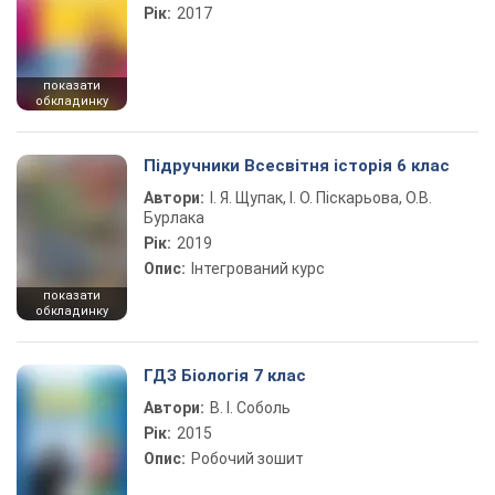
Рік:
2017
показати
обкладинку
Підручники Всесвітня історія 6 клас
Автори:
І. Я. Щупак, І. О. Піскарьова, О.В.
Бурлака
Рік:
2019
Опис:
Інтегрований курс
показати
обкладинку
ГДЗ Біологія 7 клас
Автори:
В. І. Соболь
Рік:
2015
Опис:
Робочий зошит