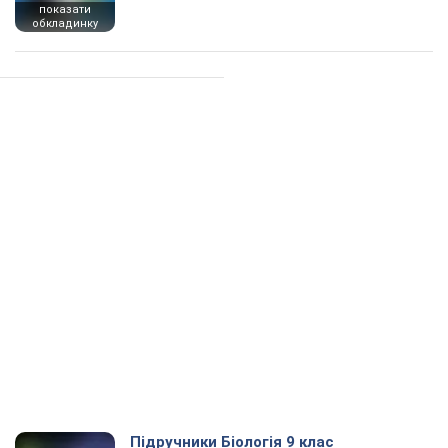
показати
обкладинку
Підручники Біологія 9 клас