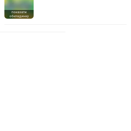
показати
обкладинку