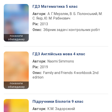
ГДЗ Математика 5 клас
Автори:
А. Г. Мерзляк, В. Б. Полонський, М.
С. Якір, Ю. М. Рабінович
Рік:
2013
Опис:
Збірник задач і контрольних робіт
показати
обкладинку
ГДЗ Англійська мова 4 клас
Автори:
Naomi Simmons
Рік:
2019
Опис:
Family and Friends 4 workbook 2nd
edition
показати
обкладинку
Підручники Біологія 9 клас
Автори:
К.М. Задорожній