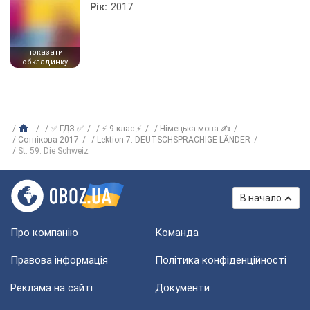
Рік:
2017
показати
обкладинку
✅ ГДЗ ✅
⚡ 9 клас ⚡
Німецька мова ✍
Сотнікова 2017
Lektion 7. DEUTSCHSPRACHIGE LÄNDER
St. 59. Die Schweiz
В начало
Про компанію
Команда
Правова інформація
Політика конфіденційності
Реклама на сайті
Документи