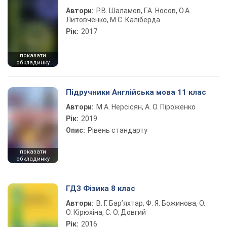
Автори:
Р.В. Шаламов, Г.А. Носов, О.А.
Литовченко, М.С. Каліберда
Рік:
2017
показати
обкладинку
Підручники Англійська мова 11 клас
Автори:
М.А. Нерсісян, А. О. Піроженко
Рік:
2019
Опис:
Рівень стандарту
показати
обкладинку
ГДЗ Фізика 8 клас
Автори:
В. Г. Бар’яхтар, Ф. Я. Божинова, О.
О. Кірюхіна, С. О. Довгий
Рік:
2016