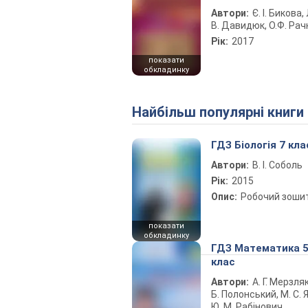
Автори:
Є. І. Бикова, 
В. Давидюк, О.Ф. Рач
Рік:
2017
показати
обкладинку
Найбільш популярні книги
ГДЗ Біологія 7 кла
Автори:
В. І. Соболь
Рік:
2015
Опис:
Робочий зоши
показати
обкладинку
ГДЗ Математика 
клас
Автори:
А. Г. Мерзляк
Б. Полонський, М. С. Я
Ю. М. Рабінович