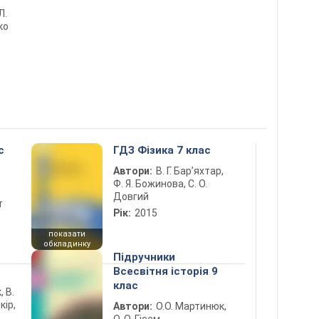
Л.
ко
с
ГДЗ Фізика 7 клас
Автори:
В. Г. Бар’яхтар,
Ф. Я. Божинова, С. О.
Довгий
т
Рік:
2015
показати
обкладинку
5
Підручники
Всесвітня історія 9
клас
, В.
кір,
Автори:
О.О. Мартинюк,