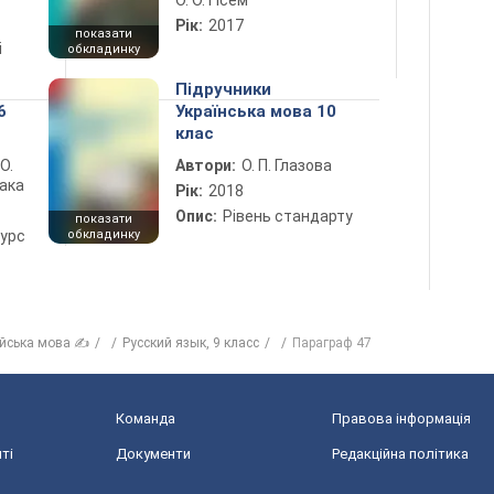
О. О. Гісем
Рік:
2017
показати
і
обкладинку
Підручники
6
Українська мова 10
клас
 О.
Автори:
О. П. Глазова
лака
Рік:
2018
Опис:
Рівень стандарту
показати
курс
обкладинку
ійська мова ✍
Русский язык, 9 класс
Параграф 47
Команда
Правова інформація
ті
Документи
Редакційна політика