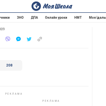
учники
ЗНО
ДПА
Онлайн уроки
НМТ
Моя їдаль
2009
208