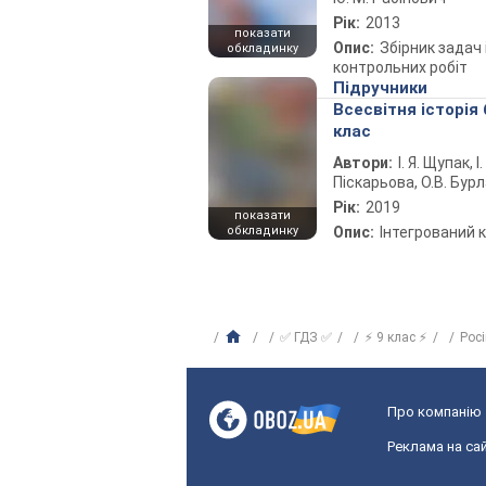
Рік:
2013
показати
Опис:
Збірник задач 
обкладинку
контрольних робіт
Підручники
Всесвітня історія 
клас
Автори:
І. Я. Щупак, І.
Піскарьова, О.В. Бур
Рік:
2019
показати
обкладинку
Опис:
Інтегрований 
✅ ГДЗ ✅
⚡ 9 клас ⚡
Рос
Про компанію
Реклама на сай