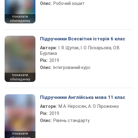
Опис:
Робочий зошит
показати
обкладинку
Підручники Всесвітня історія 6 клас
Автори:
І. Я. Щупак, І. О. Піскарьова, О.В.
Бурлака
Рік:
2019
Опис:
Інтегрований курс
показати
обкладинку
Підручники Англійська мова 11 клас
Автори:
М.А. Нерсісян, А. О. Піроженко
Рік:
2019
Опис:
Рівень стандарту
показати
обкладинку