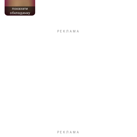
показати
обкладинку