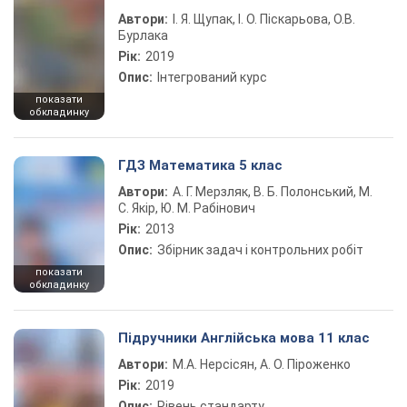
Автори:
І. Я. Щупак, І. О. Піскарьова, О.В.
Бурлака
Рік:
2019
Опис:
Інтегрований курс
показати
обкладинку
ГДЗ Математика 5 клас
Автори:
А. Г. Мерзляк, В. Б. Полонський, М.
С. Якір, Ю. М. Рабінович
Рік:
2013
Опис:
Збірник задач і контрольних робіт
показати
обкладинку
Підручники Англійська мова 11 клас
Автори:
М.А. Нерсісян, А. О. Піроженко
Рік:
2019
Опис:
Рівень стандарту