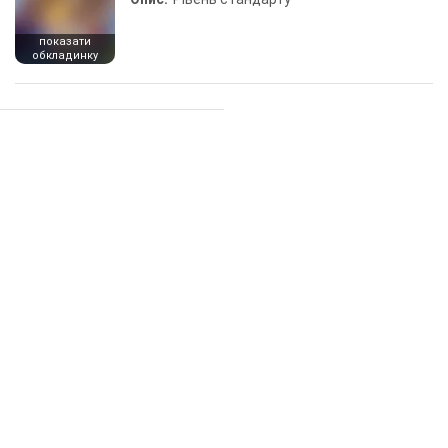
показати
обкладинку