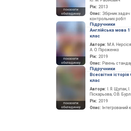
Ю. М. Рабінович
Рік:
2013
показати
Опис:
Збірник задач 
обкладинку
контрольних робіт
Підручники
Англійська мова 1
клас
Автори:
М.А. Нерсіся
А. О. Піроженко
Рік:
2019
показати
обкладинку
Опис:
Рівень станда
Підручники
Всесвітня історія 
клас
Автори:
І. Я. Щупак, І.
Піскарьова, О.В. Бур
Рік:
2019
показати
обкладинку
Опис:
Інтегрований 