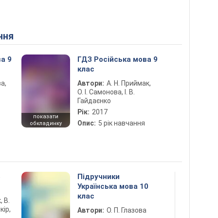
ння
а 9
ГДЗ Російська мова 9
клас
ва,
Автори:
А. Н. Приймак,
О. І. Самонова, І. В.
Гайдаєнко
Рік:
2017
показати
Опис:
5 рік навчання
обкладинку
5
Підручники
Українська мова 10
клас
, В.
кір,
Автори:
О. П. Глазова