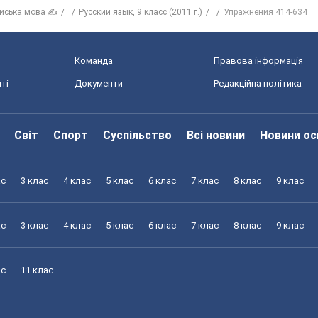
ійська мова ✍
Русский язык, 9 класс (2011 г.)
Упражнения 414-634
Команда
Правова інформація
ті
Документи
Редакційна політика
Світ
Спорт
Суспільство
Всі новини
Новини ос
ас
3 клас
4 клас
5 клас
6 клас
7 клас
8 клас
9 клас
ас
3 клас
4 клас
5 клас
6 клас
7 клас
8 клас
9 клас
ас
11 клас