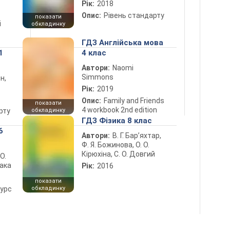
Рік:
2018
Опис:
Рівень стандарту
показати
і
обкладинку
ГДЗ Англійська мова
1
4 клас
Автори:
Naomi
Simmons
н,
Рік:
2019
Опис:
Family and Friends
показати
4 workbook 2nd edition
рту
обкладинку
ГДЗ Фізика 8 клас
6
Автори:
В. Г. Бар’яхтар,
Ф. Я. Божинова, О. О.
Кірюхіна, С. О. Довгий
 О.
лака
Рік:
2016
показати
курс
обкладинку