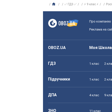
✅ ГДЗ ✅
⚡ 9 клас ⚡
Рос
Про компанію
Реклама на сай
OBOZ.UA
Моя Школа
ГДЗ
1 клас
2 кл
Підручники
1 клас
2 кл
ДПА
4 клас
9 кл
ЗНО
11 клас