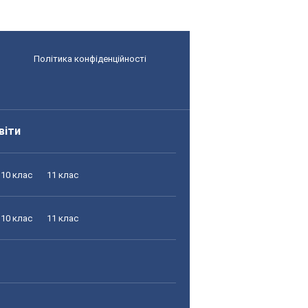
Політика конфіденційності
віти
10 клас
11 клас
10 клас
11 клас