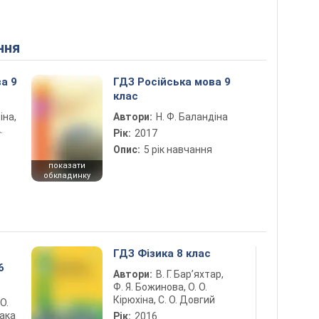
ння
а 9
ГДЗ Російська мова 9
клас
іна,
Автори:
Н. Ф. Баландіна
.
Рік:
2017
Опис:
5 рік навчання
показати
обкладинку
ГДЗ Фізика 8 клас
6
Автори:
В. Г. Бар’яхтар,
Ф. Я. Божинова, О. О.
Кірюхіна, С. О. Довгий
 О.
лака
Рік:
2016