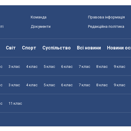
Команда
Правова інформація
ті
Документи
Редакційна політика
Світ
Спорт
Суспільство
Всі новини
Новини ос
ас
3 клас
4 клас
5 клас
6 клас
7 клас
8 клас
9 клас
ас
3 клас
4 клас
5 клас
6 клас
7 клас
8 клас
9 клас
ас
11 клас