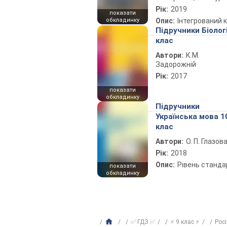
Рік:
2019
показати
обкладинку
Опис:
Інтегрований 
Підручники Біолог
клас
Автори:
К.М.
Задорожній
Рік:
2017
показати
обкладинку
Підручники
Українська мова 1
клас
Автори:
О. П. Глазов
Рік:
2018
Опис:
Рівень станда
показати
обкладинку
✅ ГДЗ ✅
⚡ 9 клас ⚡
Рос