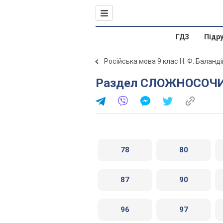
ГДЗ
Підр
Російська мова 9 клас Н. Ф. Баланд
Раздел СЛОЖНОСО
78
80
87
90
96
97