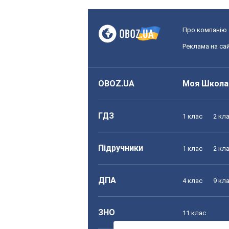
Про компанію
Реклама на сай
OBOZ.UA
Моя Школа
ГДЗ
1 клас
2 кл
Підручники
1 клас
2 кл
ДПА
4 клас
9 кл
ЗНО
11 клас