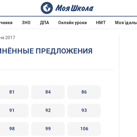
учники
ЗНО
ДПА
Онлайн уроки
НМТ
Моя їдаль
іна 2017
ЧИНЁННЫЕ ПРЕДЛОЖЕНИЯ
81
84
86
91
92
93
98
99
106