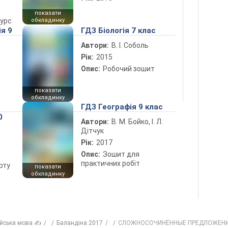
показати
курс
обкладинку
ія 9
ГДЗ Біологія 7 клас
Автори:
В. І. Соболь
Рік:
2015
Опис:
Робочий зошит
показати
обкладинку
ГДЗ Географія 9 клас
0
Автори:
В. М. Бойко, І. Л.
Дітчук
а
Рік:
2017
Опис:
Зошит для
практичних робіт
рту
показати
обкладинку
ійська мова ✍
Баландіна 2017
СЛОЖНОСОЧИНЁННЫЕ ПРЕДЛОЖЕН