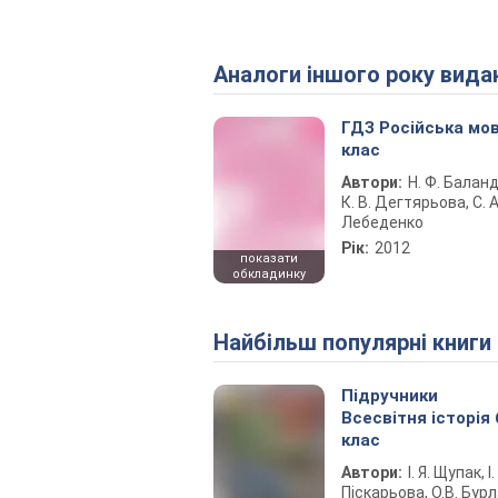
Аналоги іншого року вида
ГДЗ Російська мов
клас
Автори:
Н. Ф. Баланд
К. В. Дегтярьова, С. А
Лебеденко
Рік:
2012
показати
обкладинку
Найбільш популярні книги
Підручники
Всесвітня історія 
клас
Автори:
І. Я. Щупак, І.
Піскарьова, О.В. Бур