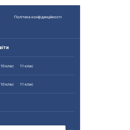
Політика конфіденційності
віти
10 клас
11 клас
10 клас
11 клас