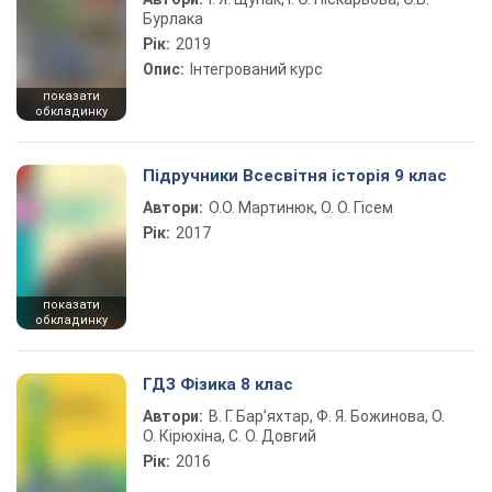
Бурлака
Рік:
2019
Опис:
Інтегрований курс
показати
обкладинку
Підручники Всесвітня історія 9 клас
Автори:
О.О. Мартинюк, О. О. Гісем
Рік:
2017
показати
обкладинку
ГДЗ Фізика 8 клас
Автори:
В. Г. Бар’яхтар, Ф. Я. Божинова, О.
О. Кірюхіна, С. О. Довгий
Рік:
2016