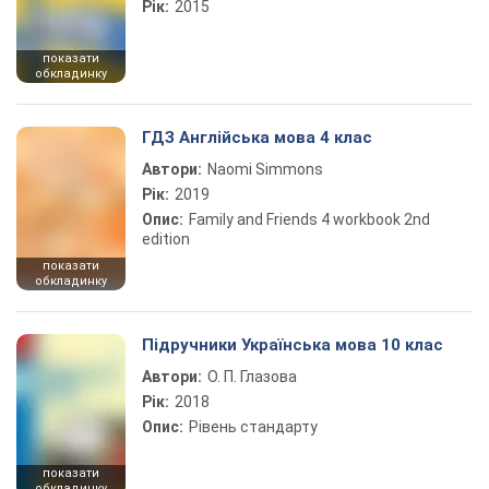
Рік:
2015
показати
обкладинку
ГДЗ Англійська мова 4 клас
Автори:
Naomi Simmons
Рік:
2019
Опис:
Family and Friends 4 workbook 2nd
edition
показати
обкладинку
Підручники Українська мова 10 клас
Автори:
О. П. Глазова
Рік:
2018
Опис:
Рівень стандарту
показати
обкладинку