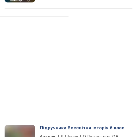
Підручники Всесвітня історія 6 клас
Автори:
І. Я. Щупак, І. О. Піскарьова, О.В.