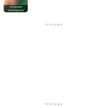
показати
обкладинку