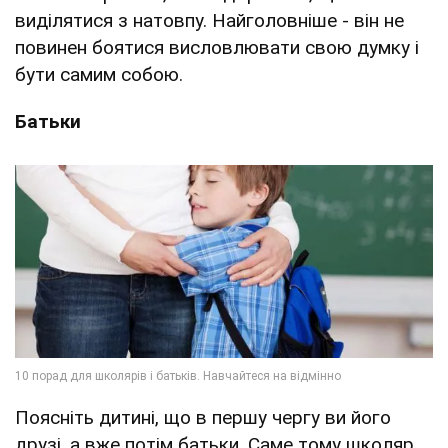
виділятися з натовпу. Найголовніше - він не
повинен боятися висловлювати свою думку і
бути самим собою.
Батьки
Поясніть дитині, що в першу чергу ви його
друзі, а вже потім батьки. Саме тому школяр