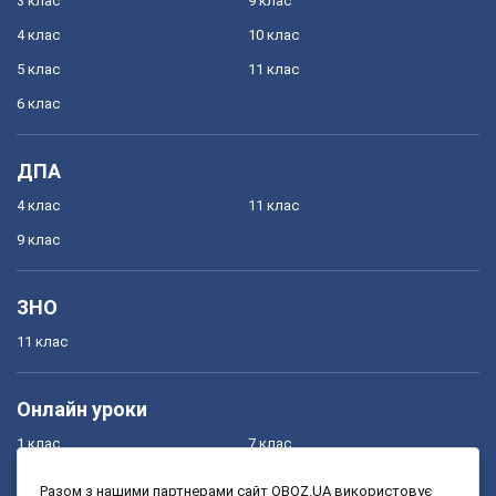
3 клас
9 клас
4 клас
10 клас
5 клас
11 клас
6 клас
ДПА
4 клас
11 клас
9 клас
ЗНО
11 клас
Онлайн уроки
1 клас
7 клас
2 клас
8 клас
Разом з нашими партнерами сайт OBOZ.UA використовує