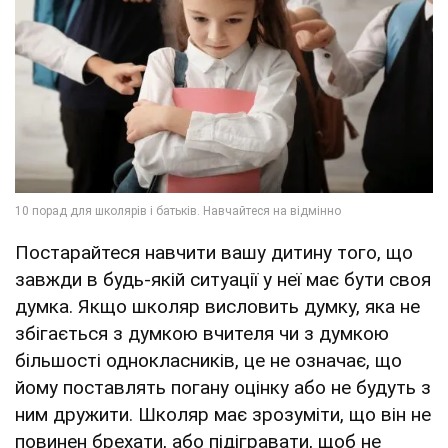
Постарайтеся навчити вашу дитину того, що
завжди в будь-якій ситуації у неї має бути своя
думка. Якщо школяр висловить думку, яка не
збігається з думкою вчителя чи з думкою
більшості однокласників, це не означає, що
йому поставлять погану оцінку або не будуть з
ним дружити. Школяр має зрозуміти, що він не
повинен брехати, або підігравати, щоб не