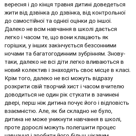
вересня і до кінця травня дитині доведеться
жити від дзвінка до дзвінка, від контрольної
до самостійної та однієї оцінки до іншої.
Далеко не всім навчання в школі дається
легко і часом те, що вони клацають як
горішки, у інших закінчується безсонними
ночами та багатогодинним зубрінням. Знову-
таки, далеко не всі діти легко вливаються в
новий колектив і знаходять своє місце в класі.
Крім того, далеко не всі можуть відразу
розкрити свій творчий хист і часом вчителю
доводиться не один рік стукати в зачинені
двері, перш ніж дитина почує його і відповість
взаємністю. Але, як би складно не було,
дитина не може уникнути навчання в школі,
проте дорослі можуть полегшити процес
навчання і зробити його більш цікавим.