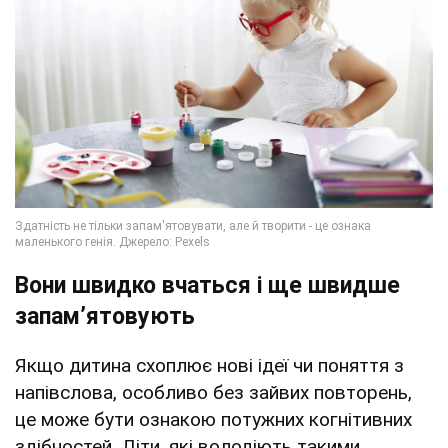
Вони швидко вчаться і ще швидше
запам’ятовують
Якщо дитина схоплює нові ідеї чи поняття з
напівслова, особливо без зайвих повторень,
це може бути ознакою потужних когнітивних
здібностей. Діти, які володіють такими