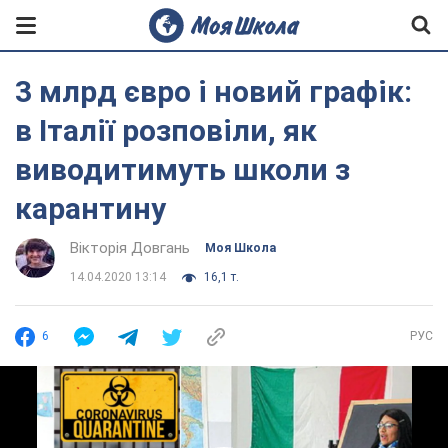
3 млрд євро і новий графік:
в Італії розповіли, як
виводитимуть школи з
карантину
Вікторія Довгань
Моя Школа
14.04.2020 13:14
16,1 т.
6
РУС