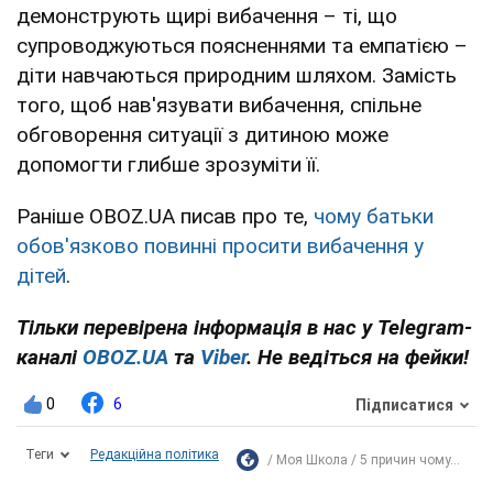
демонструють щирі вибачення – ті, що
супроводжуються поясненнями та емпатією –
діти навчаються природним шляхом. Замість
того, щоб нав'язувати вибачення, спільне
обговорення ситуації з дитиною може
допомогти глибше зрозуміти її.
Раніше OBOZ.UA писав про те,
чому батьки
обов'язково повинні просити вибачення у
дітей
.
Тільки перевірена інформація в нас у Telegram-
каналі
OBOZ.UA
та
Viber
. Не ведіться на фейки!
0
6
Підписатися
Теги
Редакційна політика
Моя Школа
5 причин чому...