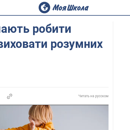
 мають робити
виховати розумних
Читать на русском