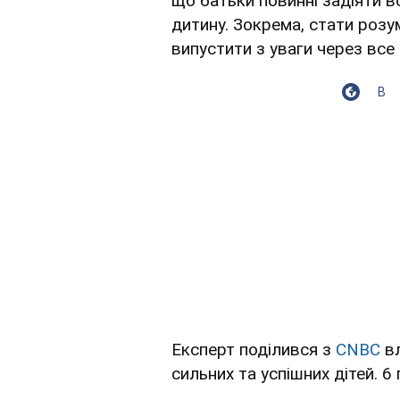
що батьки повинні задіяти в
дитину. Зокрема, стати розу
випустити з уваги через все 
В
Експерт поділився з
CNBC
вл
сильних та успішних дітей. 6