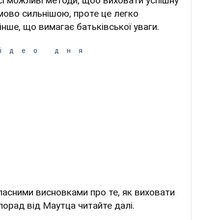
сі можливі методи, щоб виховати успішну
мово сильнішою, проте це легко
інше, що вимагає батьківської уваги.
ідео дня
асними висновками про те, як виховати
 порад від Маутца читайте далі.