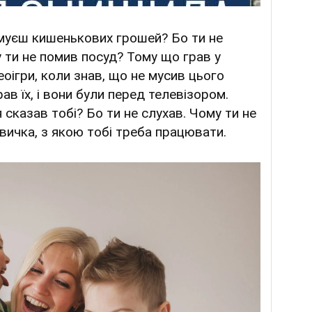
муєш кишенькових грошей? Бо ти не
у ти не помив посуд? Тому що грав у
деоігри, коли знав, що не мусив цього
в їх, і вони були перед телевізором.
я сказав тобі? Бо ти не слухав. Чому ти не
вичка, з якою тобі треба працювати.