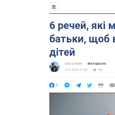
6 речей, які
батьки, щоб 
дітей
Ольга Ліпич
Моя Школа
4.10.2024 17:30
54
0