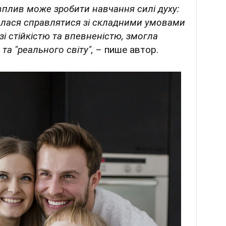
 вплив може зробити навчання силі духу:
илася справлятися зі складними умовами
зі стійкістю та впевненістю, змогла
та "реального світу",
– пише автор.