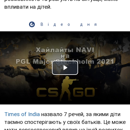
впливати на дітей.
Відео дня
Play Video
Times of India
назвало 7 речей, за якими діти
таємно спостерігають у своїх батьків. Це може
мати довгостроковий вплив на їхній розвиток.