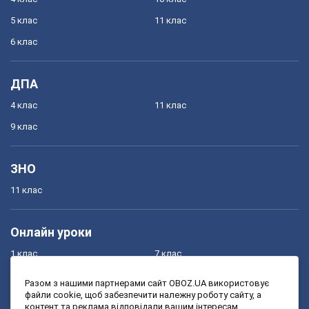
5 клас
11 клас
6 клас
ДПА
4 клас
11 клас
9 клас
ЗНО
11 клас
Онлайн уроки
1 клас
7 клас
2 клас
8 клас
Разом з нашими партнерами сайт OBOZ.UA використовує
файли cookie, щоб забезпечити належну роботу сайту, а
3 клас
9 клас
контент та реклама відповідали вашим інтересам.