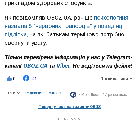
прикладом здорових стосунків.
Як повідомляв OBOZ.UA, раніше
психологиня
назвала 6 "червоних прапорців" у поведінці
підлітка
, на які батькам терміново потрібно
звернути увагу.
Тільки перевірена інформація у нас у Telegram-
каналі
OBOZ.UA
та
Viber
. Не ведіться на фейки!
0
41
Підписатися
Теги
Редакційна політика
Моя Школа
7 речей яких...
Повернутися на головну OBOZ