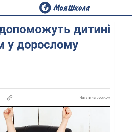
і допоможуть дитині
м у дорослому
Читать на русском