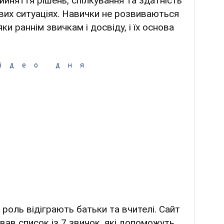
ийняття рішень, спілкування та здатність
вих ситуаціях. Навички не розвиваються
и раннім звичкам і досвіду, і їх основа
ідео дня
 роль відіграють батьки та вчителі. Сайт
ав список із 7 звичок, які допоможуть