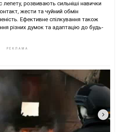
ас лепету, розвивають сильніші навички
онтакт, жести та чуйний обмін
еність. Ефективне спілкування також
ння різних думок та адаптацію до будь-