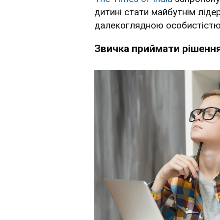
дитині стати майбутнім ліде
далекоглядною особистістю
Звичка приймати рішенн