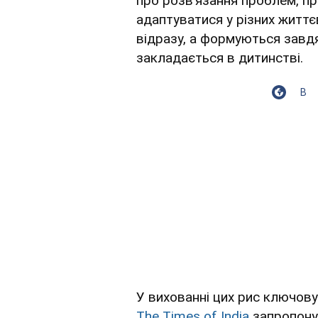
про розв’язання проблем, пр
адаптуватися у різних життє
відразу, а формуються завдяк
закладається в дитинстві.
В
У вихованні цих рис ключову
The Times of India
запропонув