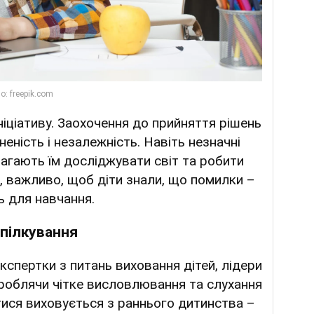
іціативу. Заохочення до прийняття рішень
еність і незалежність. Навіть незначні
агають їм досліджувати світ та робити
о, важливо, щоб діти знали, що помилки –
ь для навчання.
пілкування
кспертки з питань виховання дітей, лідери
роблячи чітке висловлювання та слухання
тися виховується з раннього дитинства –